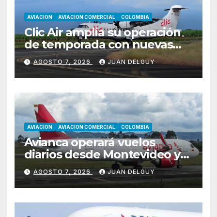
AVIACION
AVIACION COMERCIAL
COLOMBIA
Clic Air amplía su operación
de temporada con nuevas
rutas hacia Cartagena y Tolú
AGOSTO 7, 2026
JUAN DELGUY
AVIACION
AVIACION COMERCIAL
COLOMBIA
Avianca operará vuelos
diarios desde Montevideo y
Asunción hacia Bogotá
AGOSTO 7, 2026
JUAN DELGUY