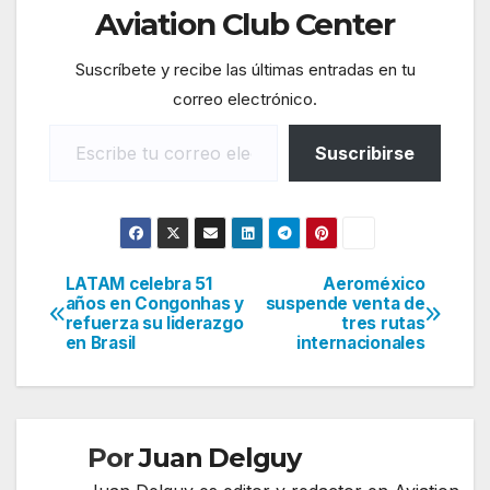
Aviation Club Center
Suscríbete y recibe las últimas entradas en tu
correo electrónico.
Escribe tu correo electrónico…
Suscribirse
LATAM celebra 51
Aeroméxico
Navegación
años en Congonhas y
suspende venta de
refuerza su liderazgo
tres rutas
de
en Brasil
internacionales
entradas
Por
Juan Delguy