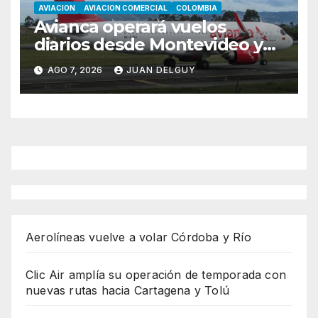
AVIACION
AVIACION COMERCIAL
COLOMBIA
Avianca operará vuelos
diarios desde Montevideo y
Asunción hacia Bogotá
AGO 7, 2026
JUAN DELGUY
Aerolíneas vuelve a volar Córdoba y Río
Clic Air amplía su operación de temporada con
nuevas rutas hacia Cartagena y Tolú