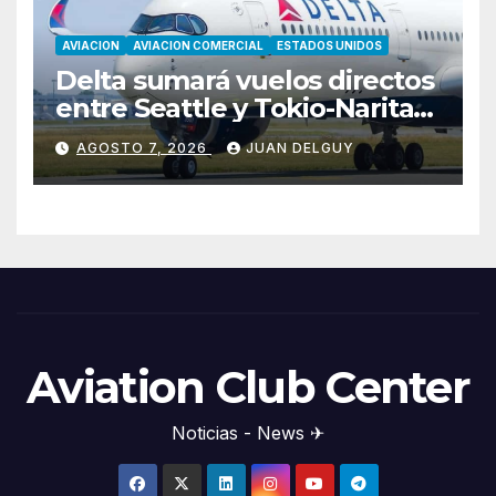
AVIACION
AVIACION COMERCIAL
ESTADOS UNIDOS
Delta sumará vuelos directos
entre Seattle y Tokio-Narita
desde marzo de 2027
AGOSTO 7, 2026
JUAN DELGUY
Aviation Club Center
Noticias - News ✈