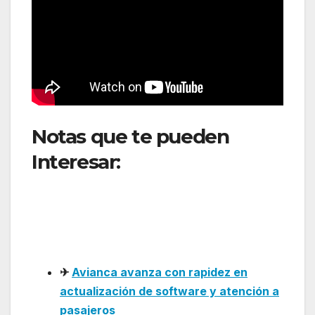
Notas que te pueden
Interesar:
Southwest
expande su red con
nuevos destinos en
California y el Caribe
✈
Avianca avanza con rapidez en
actualización de software y atención a
pasajeros