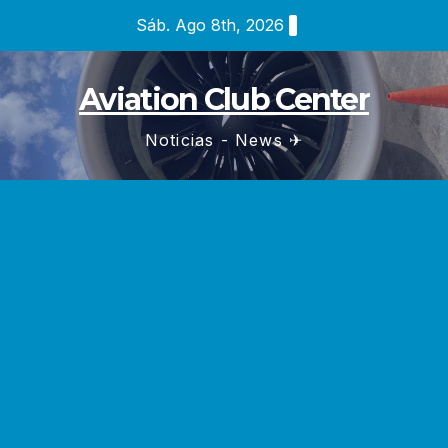
Saltar
Sáb. Ago 8th, 2026
al
contenido
Aviation Club Center
Noticias - News ✈