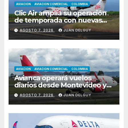
AVIACION
AVIACION COMERCIAL
COLOMBIA
Clic Air amplía su operación
de temporada con nuevas
rutas hacia Cartagena y Tolú
AGOSTO 7, 2026
JUAN DELGUY
AVIACION
AVIACION COMERCIAL
COLOMBIA
Avianca operará vuelos
diarios desde Montevideo y
Asunción hacia Bogotá
AGOSTO 7, 2026
JUAN DELGUY