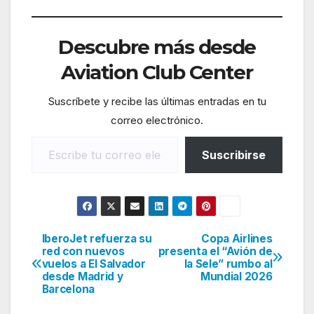
Descubre más desde
Aviation Club Center
Suscríbete y recibe las últimas entradas en tu
correo electrónico.
Escribe tu correo electrónico…
Suscribirse
IberoJet refuerza su
Copa Airlines
Navegación
red con nuevos
presenta el “Avión de
vuelos a El Salvador
la Sele” rumbo al
de
desde Madrid y
Mundial 2026
Barcelona
entradas