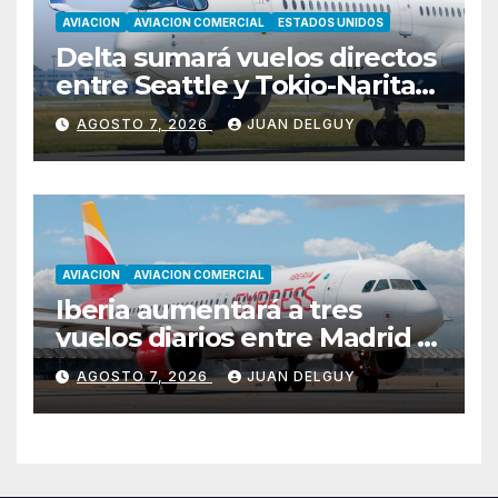
AVIACION
AVIACION COMERCIAL
ESTADOS UNIDOS
Delta sumará vuelos directos
entre Seattle y Tokio-Narita
desde marzo de 2027
AGOSTO 7, 2026
JUAN DELGUY
AVIACION
AVIACION COMERCIAL
Iberia aumentará a tres
vuelos diarios entre Madrid y
Menorca durante el invierno
AGOSTO 7, 2026
JUAN DELGUY