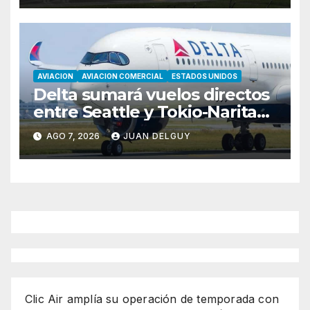
AVIACION
AVIACION COMERCIAL
ESTADOS UNIDOS
Delta sumará vuelos directos
entre Seattle y Tokio-Narita
desde marzo de 2027
AGO 7, 2026
JUAN DELGUY
Clic Air amplía su operación de temporada con