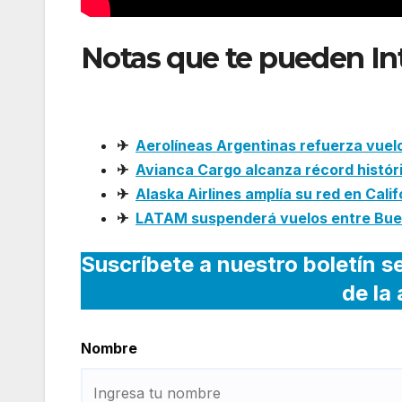
Notas que te pueden In
aeronave número 15 de
✈
Aerolíneas Argentinas refuerza vuel
✈
Avianca Cargo alcanza récord histór
✈
Alaska Airlines amplía su red en Cali
✈
LATAM suspenderá vuelos entre Buen
Suscríbete a nuestro boletín s
de la
Nombre