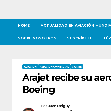
HOME
ACTUALIDAD EN AVIACIÓN MUNDI
SOBRE NOSOTROS
SUSCRÍBETE
TÉR
AVIACION
AVIACION COMERCIAL
CARIBE
Arajet recibe su ae
Boeing
Por
Juan Delguy