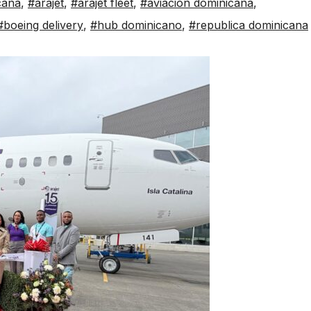
cana
,
#arajet
,
#arajet fleet
,
#aviacion dominicana
,
#boeing delivery
,
#hub dominicano
,
#republica dominicana