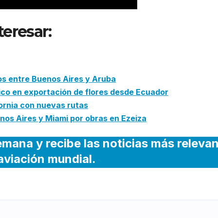
teresar:
Arajet recibe su
 Boeing
os entre Buenos Aires y Aruba
ico en exportación de flores desde Ecuador
fornia con nuevas rutas
os Aires y Miami por obras en Ezeiza
emana y recibe las noticias más releva
 aviación mundial.