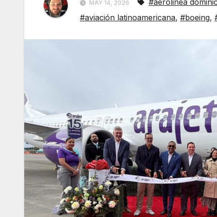
#aerolinea domini
MAY 14, 2026
#aviación latinoamericana
,
#boeing
,