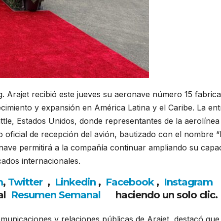
g.
Arajet
recibió este jueves su aeronave número 15 fabric
recimiento y expansión en América Latina y el Caribe. La en
attle, Estados Unidos, donde representantes de la aerolínea
 oficial de recepción del avión, bautizado con el nombre “
onave permitirá a la compañía continuar ampliando su capa
ados internacionales.
m
,
Twitter
,
Linkedin
,
Facebook
,
Insta
gram
al
Resumen Semanal
haciendo un solo clic.
municaciones y relaciones públicas de Arajet, destacó que 