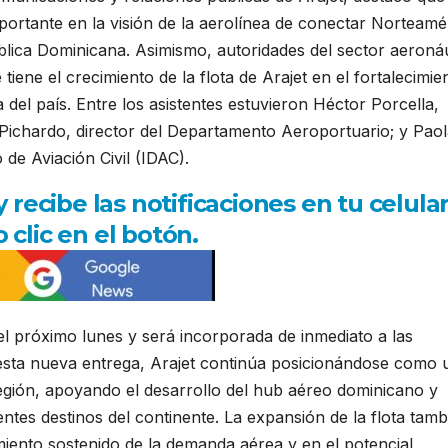
ortante en la visión de la aerolínea de conectar Norteamé
lica Dominicana. Asimismo, autoridades del sector aeroná
iene el crecimiento de la flota de Arajet en el fortalecimie
 del país. Entre los asistentes estuvieron Héctor Porcella,
r Pichardo, director del Departamento Aeroportuario; y Pao
 de Aviación Civil (IDAC).
ecibe las notificaciones en tu celula
 clic en el botón.
l próximo lunes y será incorporada de inmediato a las
 esta nueva entrega, Arajet continúa posicionándose como 
región, apoyando el desarrollo del hub aéreo dominicano y
rentes destinos del continente. La expansión de la flota tamb
imiento sostenido de la demanda aérea y en el potencial