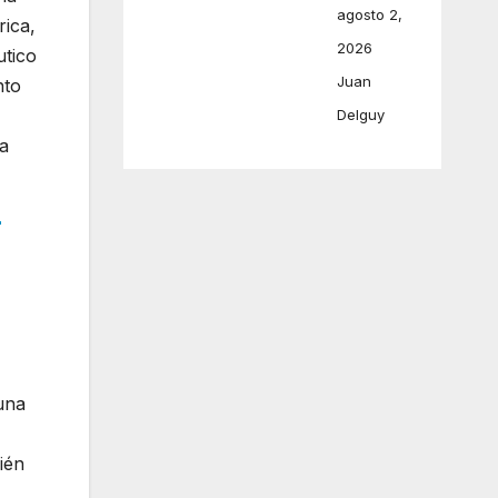
agosto 2,
rica,
2026
utico
Juan
nto
Delguy
la
r
una
ién