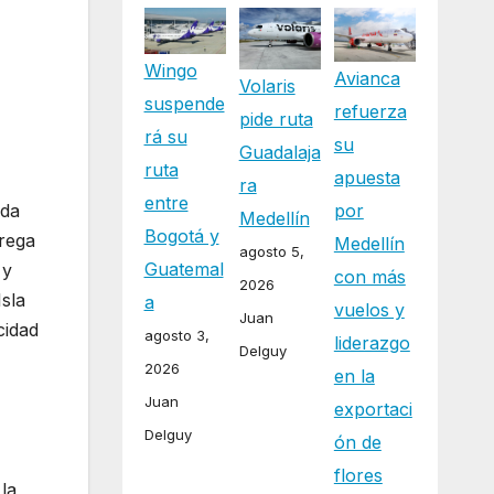
Wingo
Avianca
Volaris
suspende
refuerza
pide ruta
rá su
su
Guadalaja
ruta
apuesta
ra
entre
ada
por
Medellín
Bogotá y
trega
Medellín
agosto 5,
Guatemal
 y
con más
2026
Isla
a
vuelos y
Juan
cidad
agosto 3,
liderazgo
Delguy
2026
en la
Juan
exportaci
Delguy
ón de
flores
la