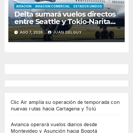
AVIACION
AVIACION COMERCIAL
ESTADOS UNIDOS
Delta sumará vuelos directos
entre Seattle y Tokio-Narita
desde marzo de 2027
AGO 7, 2026
JUAN DELGUY
Clic Air amplía su operación de temporada con
nuevas rutas hacia Cartagena y Tolú
Avianca operará vuelos diarios desde
Montevideo y Asunción hacia Bogotá