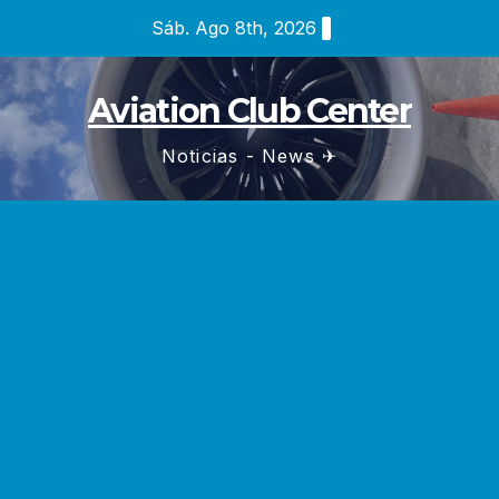
Saltar
Sáb. Ago 8th, 2026
al
contenido
Aviation Club Center
Noticias - News ✈