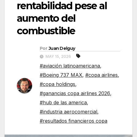
rentabilidad pese al
aumento del
combustible
Por
Juan Delguy
MAY 15, 2026
#aviación latinoamericana
,
#Boeing 737 MAX
,
#copa airlines
,
#copa holdings
,
#ganancias copa airlines 2026
,
#hub de las america
,
#industria aerocomercial
,
#resultados financieros copa