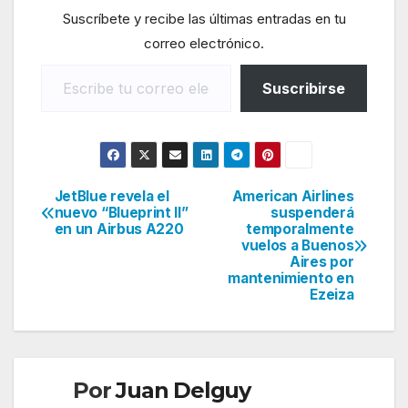
Suscríbete y recibe las últimas entradas en tu
correo electrónico.
Escribe tu correo electrónico…
Suscribirse
JetBlue revela el
American Airlines
Navegación
nuevo “Blueprint II”
suspenderá
en un Airbus A220
temporalmente
de
vuelos a Buenos
Aires por
entradas
mantenimiento en
Ezeiza
Por
Juan Delguy