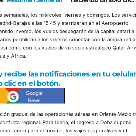
al
Resumen Semanal
haciendo un solo clic.
os semanales, los miércoles, viernes y domingos. Los servic
drid-Barajas a las 15:45 y aterrizarán en el Aeropuerto
tido inverso, los vuelos despegarán de la capital catarí a 
rarios permitirán a los viajeros conectar con la amplia red d
 así como con los vuelos de su socio estratégico Qatar Air
ia y África.
ecibe las notificaciones en tu celula
 clic en el botón.
ación gradual de las operaciones aéreas en Oriente Medio t
 conflicto regional. Para Iberia, el regreso a Doha supone
portancia para el turismo, los viajes corporativos y el