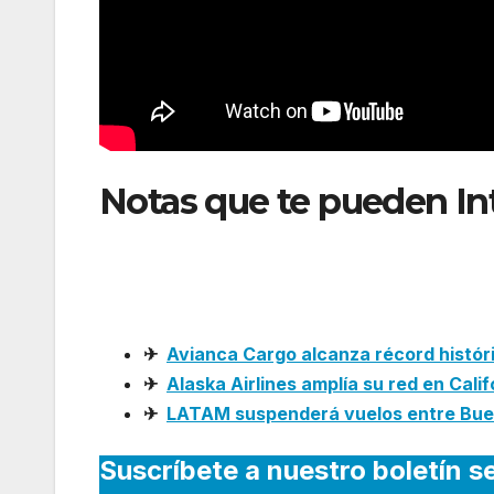
Notas que te pueden In
vuelos entre Madrid y 
suspensión
✈
Avianca Cargo alcanza récord histór
✈
Alaska Airlines amplía su red en Cali
✈
LATAM suspenderá vuelos entre Buen
Suscríbete a nuestro boletín s