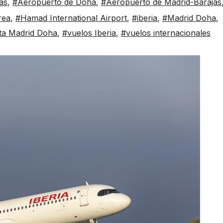
as
,
#Aeropuerto de Doha
,
#Aeropuerto de Madrid-Barajas
rea
,
#Hamad International Airport
,
#iberia
,
#Madrid Doha
,
ta Madrid Doha
,
#vuelos Iberia
,
#vuelos internacionales