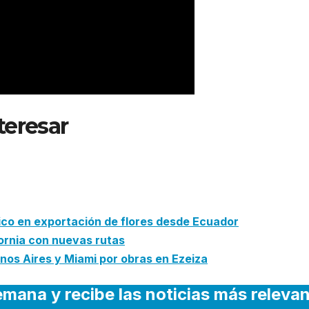
teresar
: Iberia reanuda sus
Doha tras cuatro meses de
ico en exportación de flores desde Ecuador
fornia con nuevas rutas
os Aires y Miami por obras en Ezeiza
emana y recibe las noticias más releva