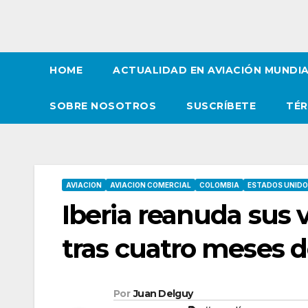
HOME
ACTUALIDAD EN AVIACIÓN MUNDI
SOBRE NOSOTROS
SUSCRÍBETE
TÉR
AVIACION
AVIACION COMERCIAL
COLOMBIA
ESTADOS UNID
Iberia reanuda sus 
tras cuatro meses 
Por
Juan Delguy