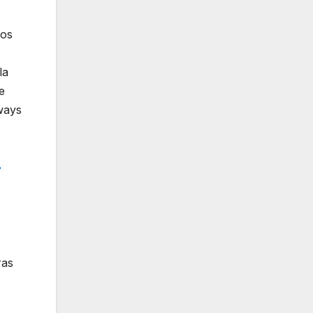
ios
la
e
ways
r
ras