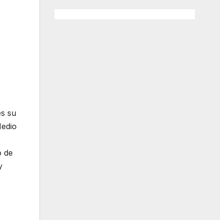
es su
Medio
o de
y