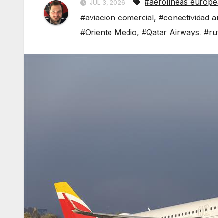
#aerolíneas europe
JUL 3, 2026
#aviacion comercial
,
#conectividad a
#Oriente Medio
,
#Qatar Airways
,
#ru