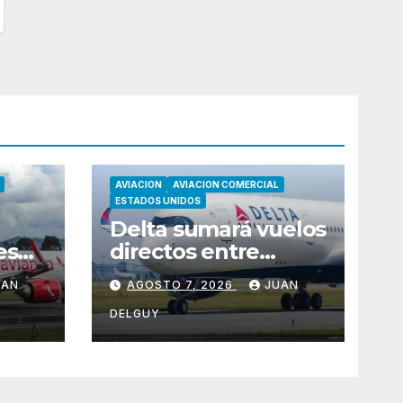
AVIACION
AVIACION COMERCIAL
ESTADOS UNIDOS
Delta sumará vuelos
desde
directos entre
Seattle y Tokio-
UAN
AGOSTO 7, 2026
JUAN
Narita desde marzo
de 2027
DELGUY