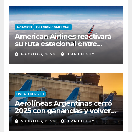
AVIACION
AVIACION COMERCIAL
American Airlines reactivará
su ruta estacional entre
Miami y Montevideo con
AGOSTO 6, 2026
JUAN DELGUY
vuelos diarios
UNCATEGORIZED
Aerolíneas Argentinas cerró
2025 con ganancias y volverá
a pagar impuesto a las
AGOSTO 6, 2026
JUAN DELGUY
ganancias