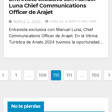
Luna Chief Communications
Officer de Arajet
MARZO 2, 2024
CARLOS ALBERTO PALOMÁ
Entrevista exclusiva con Manuel Luna, Chief
Communications Officer de Arajet. En la Vitrina
Turística de Anato 2024 tuvimos la oportunidad…
Paginación
1
…
109
110
111
…
150
de
entradas
No te pierdas