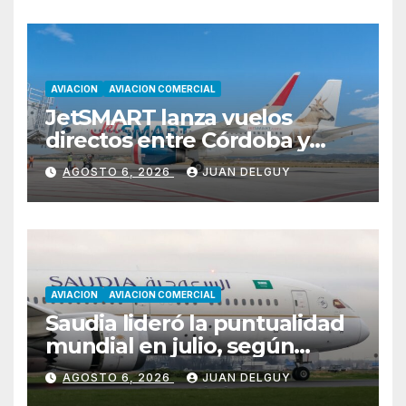
AVIACION
AVIACION COMERCIAL
JetSMART lanza vuelos
directos entre Córdoba y
Florianópolis
AGOSTO 6, 2026
JUAN DELGUY
AVIACION
AVIACION COMERCIAL
Saudia lideró la puntualidad
mundial en julio, según
Cirium
AGOSTO 6, 2026
JUAN DELGUY