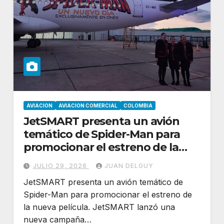
AVIACION
AVIACION COMERCIAL
COLOMBIA
JetSMART presenta un avión
temático de Spider-Man para
promocionar el estreno de la
nueva película
JULIO 29, 2026
JUAN DELGUY
JetSMART presenta un avión temático de
Spider-Man para promocionar el estreno de
la nueva película. JetSMART lanzó una
nueva campaña…