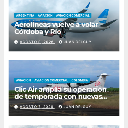
ARGENTINA
AVIACION
AVIACION COMERCIAL
Aerolíneas vuelve a volar
Córdoba y Río
AGOSTO 8, 2026
JUAN DELGUY
AVIACION
AVIACION COMERCIAL
COLOMBIA
Clic Air amplía su operación
de temporada con nuevas
rutas hacia Cartagena y Tolú
AGOSTO 7, 2026
JUAN DELGUY