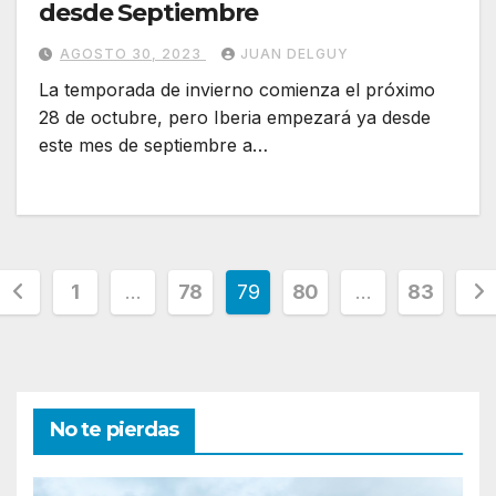
desde Septiembre
AGOSTO 30, 2023
JUAN DELGUY
La temporada de invierno comienza el próximo
28 de octubre, pero Iberia empezará ya desde
este mes de septiembre a…
Paginación
1
…
78
79
80
…
83
de
entradas
No te pierdas