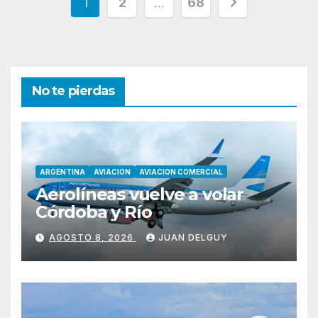
Paginación
1
2
…
68
de
entradas
No te pierdas
ARGENTINA
AVIACION
AVIACION COMERCIAL
Aerolíneas vuelve a volar
Córdoba y Río
AGOSTO 8, 2026
JUAN DELGUY