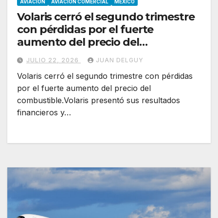
AVIACION
AVIACION COMERCIAL
MEXICO
Volaris cerró el segundo trimestre
con pérdidas por el fuerte
aumento del precio del
combustible
JULIO 22, 2026
JUAN DELGUY
Volaris cerró el segundo trimestre con pérdidas
por el fuerte aumento del precio del
combustible.Volaris presentó sus resultados
financieros y…