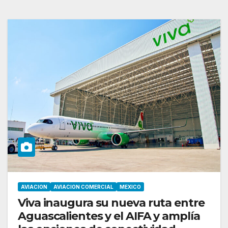
AVIACION
AVIACION COMERCIAL
MEXICO
Viva inaugura su nueva ruta entre
Aguascalientes y el AIFA y amplía