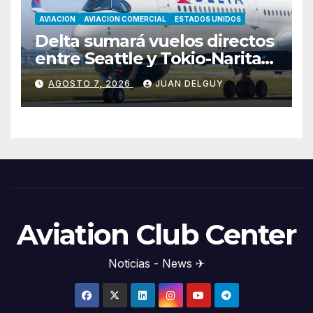
AVIACION
AVIACION COMERCIAL
ESTADOS UNIDOS
Delta sumará vuelos directos
entre Seattle y Tokio-Narita
desde marzo de 2027
AGOSTO 7, 2026
JUAN DELGUY
Aviation Club Center
Noticias - News ✈