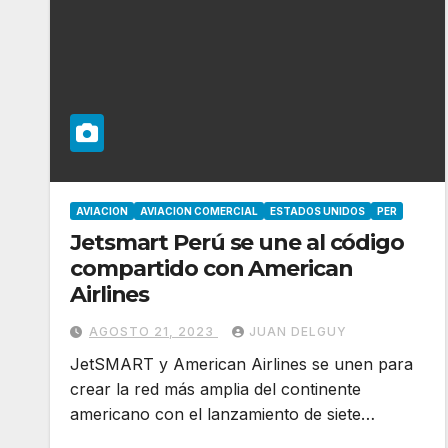
AVIACION
AVIACION COMERCIAL
ESTADOS UNIDOS
PER
Jetsmart Perú se une al código
compartido con American
Airlines
AGOSTO 21, 2023
JUAN DELGUY
JetSMART y American Airlines se unen para
crear la red más amplia del continente
americano con el lanzamiento de siete…