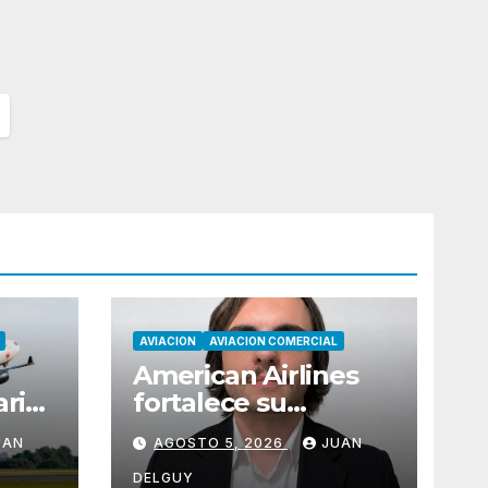
AVIACION
AVIACION COMERCIAL
American Airlines
aria
fortalece su
liderazgo operativo
UAN
AGOSTO 5, 2026
JUAN
dad
en el Cono Sur con
Luiz Laham
DELGUY