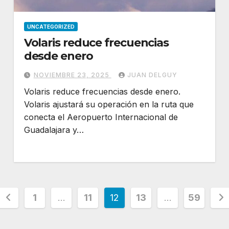
UNCATEGORIZED
Volaris reduce frecuencias
desde enero
NOVIEMBRE 23, 2025
JUAN DELGUY
Volaris reduce frecuencias desde enero.
Volaris ajustará su operación en la ruta que
conecta el Aeropuerto Internacional de
Guadalajara y…
Paginación
1
…
11
12
13
…
59
de