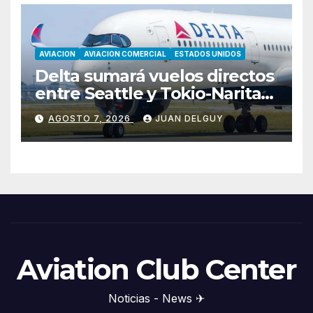
AVIACION
AVIACION COMERCIAL
ESTADOS UNIDOS
Delta sumará vuelos directos
entre Seattle y Tokio-Narita
desde marzo de 2027
AGOSTO 7, 2026
JUAN DELGUY
Aviation Club Center
Noticias - News ✈