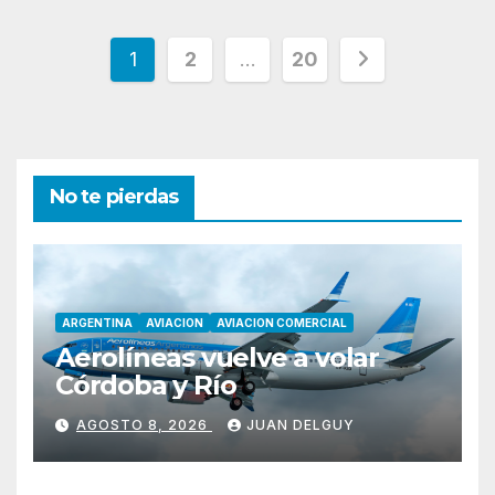
Paginación
1
2
…
20
de
entradas
No te pierdas
ARGENTINA
AVIACION
AVIACION COMERCIAL
Aerolíneas vuelve a volar
Córdoba y Río
AGOSTO 8, 2026
JUAN DELGUY