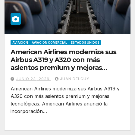
AVIACION
AVIACION COMERCIAL
ESTADOS UNIDOS
American Airlines moderniza sus
Airbus A319 y A320 con más
asientos premium y mejoras
tecnológicas
JUNIO 23, 2026
JUAN DELGUY
American Airlines moderniza sus Airbus A319 y
A320 con más asientos premium y mejoras
tecnológicas. American Airlines anunció la
incorporación…