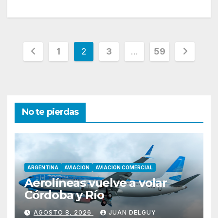
Paginación
1
2
3
…
59
de
entradas
No te pierdas
ARGENTINA
AVIACION
AVIACION COMERCIAL
Aerolíneas vuelve a volar
Córdoba y Río
AGOSTO 8, 2026
JUAN DELGUY