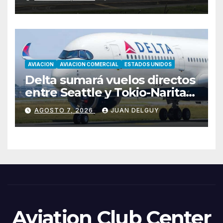
AVIACION
AVIACION COMERCIAL
ESTADOS UNIDOS
Delta sumará vuelos directos
entre Seattle y Tokio-Narita
desde marzo de 2027
AGOSTO 7, 2026
JUAN DELGUY
Aviation Club Center