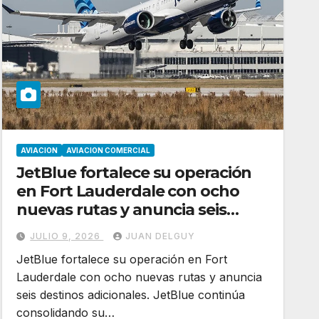
AVIACION
AVIACION COMERCIAL
JetBlue fortalece su operación
en Fort Lauderdale con ocho
nuevas rutas y anuncia seis
destinos adicionales
JULIO 9, 2026
JUAN DELGUY
JetBlue fortalece su operación en Fort
Lauderdale con ocho nuevas rutas y anuncia
seis destinos adicionales. JetBlue continúa
consolidando su…