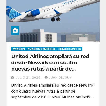
AVIACION
AVIACION COMERCIAL
ESTADOS UNIDOS
United Airlines ampliará su red
desde Newark con cuatro
nuevas rutas a partir de
septiembre de 2026
JULIO 21, 2026
JUAN DELGUY
United Airlines ampliará su red desde Newark
con cuatro nuevas rutas a partir de
septiembre de 2026. United Airlines anunció…