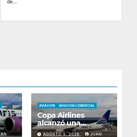
de…
AVIACION
AVIACION COMERCIAL
a
Copa Airlines
alcanzó una
ocupación del
UAN
AGOSTO 5, 2026
JUAN