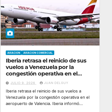
AVIACION
AVIACION COMERCIAL
Iberia retrasa el reinicio de sus
vuelos a Venezuela por la
congestión operativa en el
aeropuerto de Valencia
JULIO 9, 2026
JUAN DELGUY
Iberia retrasa el reinicio de sus vuelos a
Venezuela por la congestión operativa en el
aeropuerto de Valencia. Iberia informó…