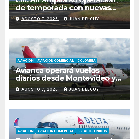
de temporada con nuevas
rutas hacia Cartagena y Tolú
AGOSTO 7, 2026
JUAN DELGUY
AVIACION
AVIACION COMERCIAL
COLOMBIA
Avianca operará vuelos
diarios desde Montevideo y
Asunción hacia Bogotá
AGOSTO 7, 2026
JUAN DELGUY
AVIACION
AVIACION COMERCIAL
ESTADOS UNIDOS