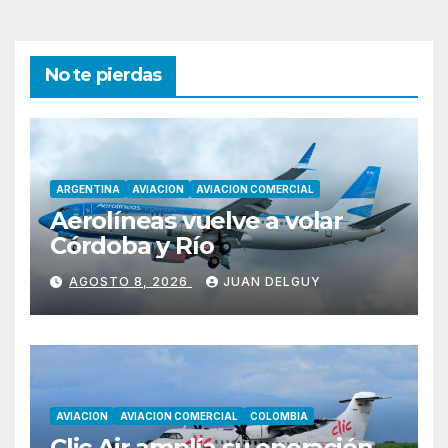
No te pierdas
ARGENTINA
AVIACION
AVIACION COMERCIAL
Aerolíneas vuelve a volar
Córdoba y Río
AGOSTO 8, 2026
JUAN DELGUY
AVIACION
AVIACION COMERCIAL
COLOMBIA
Clic Air amplía su operación