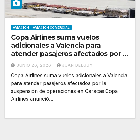
AVIACION
AVIACION COMERCIAL
Copa Airlines suma vuelos
adicionales a Valencia para
atender pasajeros afectados por la
suspensión de operaciones en
JUNIO 26, 2026
JUAN DELGUY
Caracas
Copa Airlines suma vuelos adicionales a Valencia
para atender pasajeros afectados por la
suspensión de operaciones en Caracas.Copa
Airlines anunció…