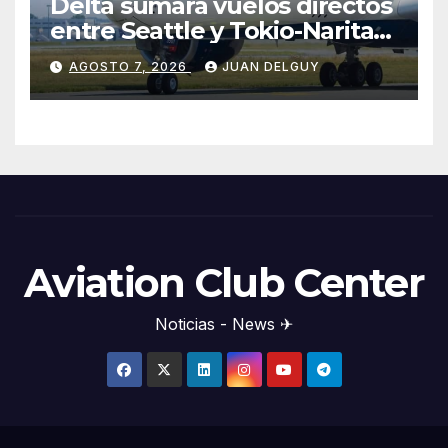
Delta sumará vuelos directos
entre Seattle y Tokio-Narita
desde marzo de 2027
AGOSTO 7, 2026
JUAN DELGUY
Aviation Club Center
Noticias - News ✈