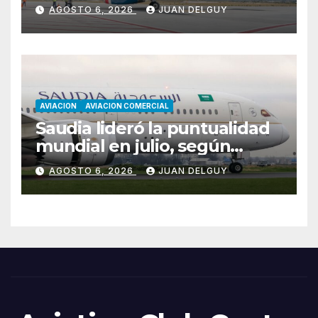
Florianópolis
AGOSTO 6, 2026
JUAN DELGUY
AVIACION
AVIACION COMERCIAL
Saudia lideró la puntualidad
mundial en julio, según
Cirium
AGOSTO 6, 2026
JUAN DELGUY