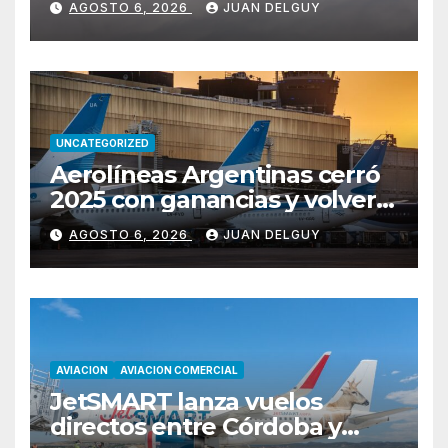
AGOSTO 6, 2026
JUAN DELGUY
vuelos diarios
UNCATEGORIZED
Aerolíneas Argentinas cerró
2025 con ganancias y volverá
a pagar impuesto a las
AGOSTO 6, 2026
JUAN DELGUY
ganancias
AVIACION
AVIACION COMERCIAL
JetSMART lanza vuelos
directos entre Córdoba y