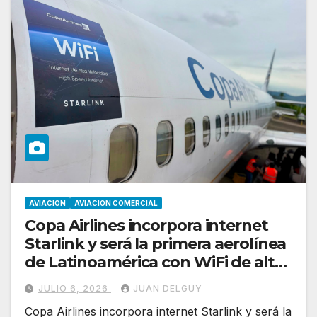
AVIACION
AVIACION COMERCIAL
Copa Airlines incorpora internet
Starlink y será la primera aerolínea
de Latinoamérica con WiFi de alta
velocidad a bordo
JULIO 6, 2026
JUAN DELGUY
Copa Airlines incorpora internet Starlink y será la