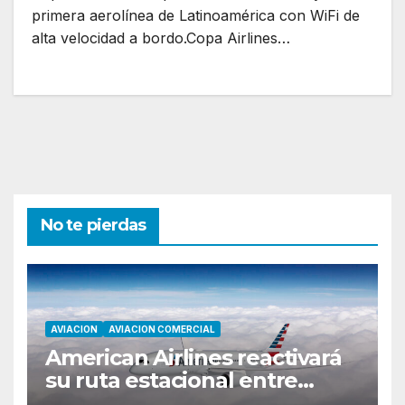
primera aerolínea de Latinoamérica con WiFi de
alta velocidad a bordo.Copa Airlines…
No te pierdas
AVIACION
AVIACION COMERCIAL
American Airlines reactivará
su ruta estacional entre
Miami y Montevideo con