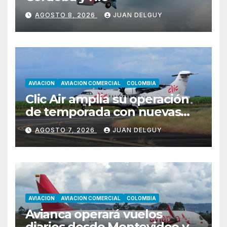
AGOSTO 8, 2026
JUAN DELGUY
AVIACION
AVIACION COMERCIAL
COLOMBIA
Clic Air amplía su operación
de temporada con nuevas
rutas hacia Cartagena y Tolú
AGOSTO 7, 2026
JUAN DELGUY
AVIACION
AVIACION COMERCIAL
COLOMBIA
Avianca operará vuelos
diarios desde Montevideo y