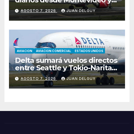
Asunción hacia Bogotá
AGOSTO 7, 2026
JUAN DELGUY
AVIACION
AVIACION COMERCIAL
ESTADOS UNIDOS
Delta sumará vuelos directos
entre Seattle y Tokio-Narita
desde marzo de 2027
AGOSTO 7, 2026
JUAN DELGUY