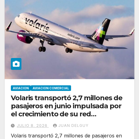
AVIACION
AVIACION COMERCIAL
Volaris transportó 2,7 millones de
pasajeros en junio impulsada por
el crecimiento de su red
internacional
JULIO 8, 2026
JUAN DELGUY
Volaris transportó 2,7 millones de pasajeros en