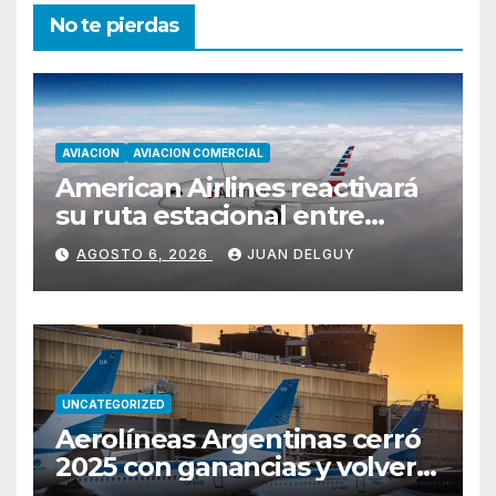
No te pierdas
AVIACION
AVIACION COMERCIAL
American Airlines reactivará
su ruta estacional entre
Miami y Montevideo con
AGOSTO 6, 2026
JUAN DELGUY
vuelos diarios
UNCATEGORIZED
Aerolíneas Argentinas cerró
2025 con ganancias y volverá
a pagar impuesto a las