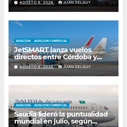
AGOSTO 6, 2026
JUAN DELGUY
ganancias
AVIACION
AVIACION COMERCIAL
JetSMART lanza vuelos
directos entre Córdoba y
Florianópolis
AGOSTO 6, 2026
JUAN DELGUY
AVIACION
AVIACION COMERCIAL
Saudia lideró la puntualidad
mundial en julio, según