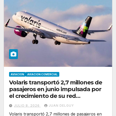
AVIACION
AVIACION COMERCIAL
Volaris transportó 2,7 millones de
pasajeros en junio impulsada por
el crecimiento de su red
internacional
JULIO 8, 2026
JUAN DELGUY
Volaris transportó 2,7 millones de pasajeros en