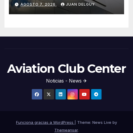
cambios en la RAAC 129
AGOSTO 7, 2026
JUAN DELGUY
Aviation Club Center
Noticias - News ✈
Funciona gracias a WordPress
|
Theme: News Live by
Themeansar
.