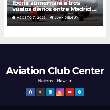
Iberia aumentará a tres
vuelos diarios entre Madrid y
Menorca durante el invierno
AGOSTO 7, 2026
JUAN DELGUY
Aviation Club Center
Noticias - News ✈