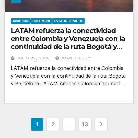
AVIACION
COLOMBIA
ESTADOS UNIDOS
LATAM refuerza la conectividad
entre Colombia y Venezuela con la
continuidad de la ruta Bogotá y
Barcelona
JULIO 24, 2026
JUAN DELGUY
LATAM refuerza la conectividad entre Colombia
y Venezuela con la continuidad de la ruta Bogotá
y Barcelona.LATAM Airlines Colombia anunció…
Paginación
1
2
…
13
de