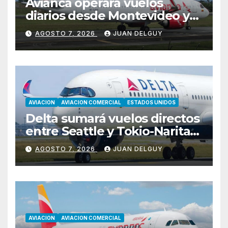
Avianca operará vuelos
diarios desde Montevideo y
Asunción hacia Bogotá
AGOSTO 7, 2026
JUAN DELGUY
AVIACION
AVIACION COMERCIAL
ESTADOS UNIDOS
Delta sumará vuelos directos
entre Seattle y Tokio-Narita
desde marzo de 2027
AGOSTO 7, 2026
JUAN DELGUY
AVIACION
AVIACION COMERCIAL