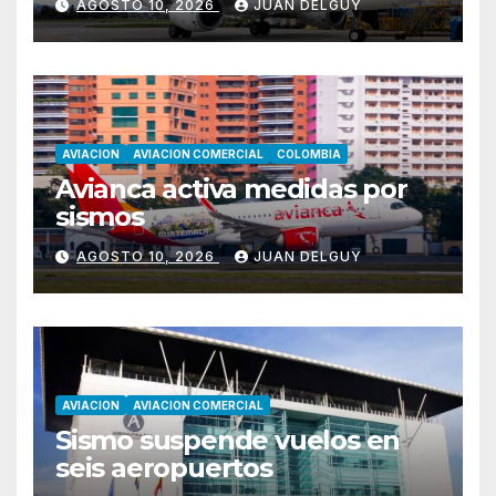
AGOSTO 10, 2026
JUAN DELGUY
AVIACION
AVIACION COMERCIAL
COLOMBIA
Avianca activa medidas por
sismos
AGOSTO 10, 2026
JUAN DELGUY
AVIACION
AVIACION COMERCIAL
Sismo suspende vuelos en
seis aeropuertos