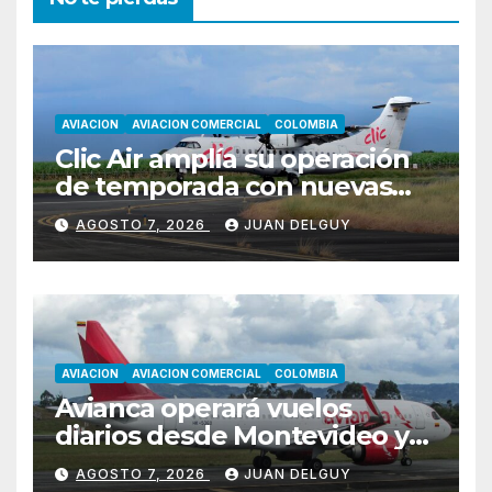
AVIACION
AVIACION COMERCIAL
COLOMBIA
Clic Air amplía su operación
de temporada con nuevas
rutas hacia Cartagena y Tolú
AGOSTO 7, 2026
JUAN DELGUY
AVIACION
AVIACION COMERCIAL
COLOMBIA
Avianca operará vuelos
diarios desde Montevideo y
Asunción hacia Bogotá
AGOSTO 7, 2026
JUAN DELGUY