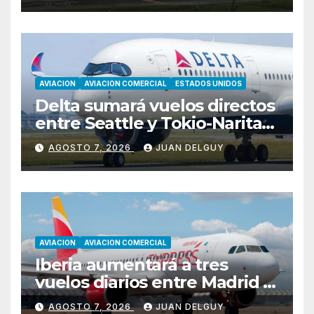
AVIACION
AVIACION COMERCIAL
ESTADOS UNIDOS
Delta sumará vuelos directos
entre Seattle y Tokio-Narita
desde marzo de 2027
AGOSTO 7, 2026
JUAN DELGUY
AVIACION
AVIACION COMERCIAL
Iberia aumentará a tres
vuelos diarios entre Madrid y
Menorca durante el invierno
AGOSTO 7, 2026
JUAN DELGUY