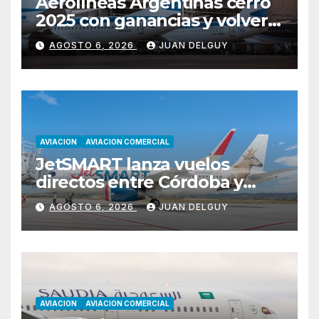
Aerolíneas Argentinas cerró
2025 con ganancias y volverá
a pagar impuesto a las
AGOSTO 6, 2026
JUAN DELGUY
ganancias
AVIACION
AVIACION COMERCIAL
JetSMART lanza vuelos
directos entre Córdoba y
Florianópolis
AGOSTO 6, 2026
JUAN DELGUY
AVIACION
AVIACION COMERCIAL