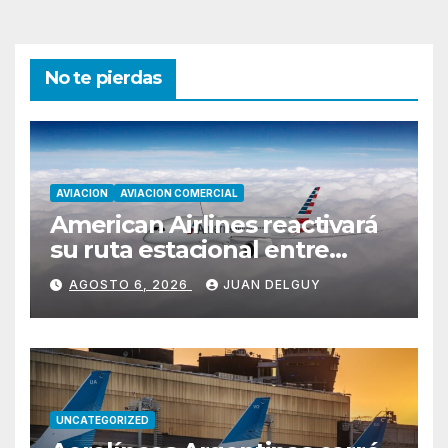
No te pierdas
AVIACION
AVIACION COMERCIAL
American Airlines reactivará
su ruta estacional entre
Miami y Montevideo con
AGOSTO 6, 2026
JUAN DELGUY
vuelos diarios
UNCATEGORIZED