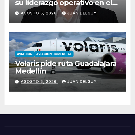
su liderazgo operativo en el
Cono Sur con Luiz Laham
AGOSTO 5, 2026
JUAN DELGUY
AVIACION
AVIACION COMERCIAL
Volaris pide ruta Guadalajara
Medellín
AGOSTO 5, 2026
JUAN DELGUY