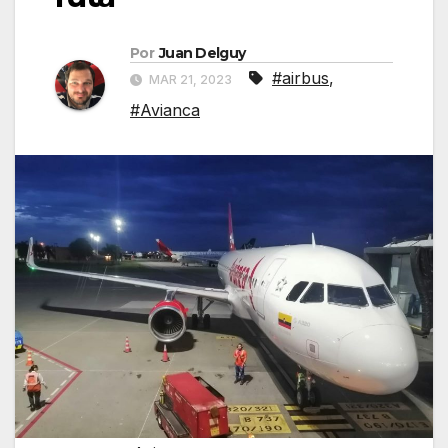
Por
Juan Delguy
#airbus
,
MAR 21, 2023
#Avianca