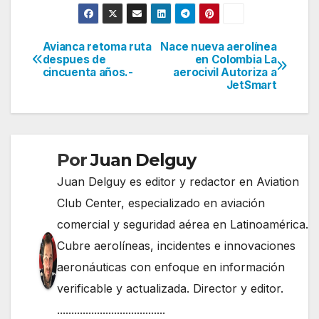
Avianca retoma ruta
Nace nueva aerolínea
Navegación
despues de
en Colombia La
cincuenta años.-
aerocivil Autoriza a
de
JetSmart
entradas
Por
Juan Delguy
Juan Delguy es editor y redactor en Aviation
Club Center, especializado en aviación
comercial y seguridad aérea en Latinoamérica.
Cubre aerolíneas, incidentes e innovaciones
aeronáuticas con enfoque en información
verificable y actualizada. Director y editor.
......................................