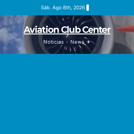
Saltar
Sáb. Ago 8th, 2026
al
contenido
Aviation Club Center
Noticias - News ✈