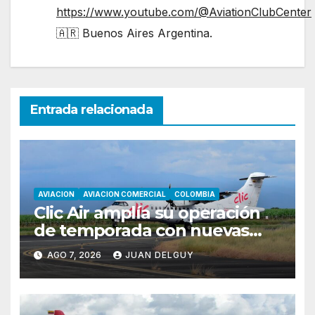
https://www.youtube.com/@AviationClubCenter
🇦🇷 Buenos Aires Argentina.
Entrada relacionada
AVIACION
AVIACION COMERCIAL
COLOMBIA
Clic Air amplía su operación
de temporada con nuevas
rutas hacia Cartagena y Tolú
AGO 7, 2026
JUAN DELGUY