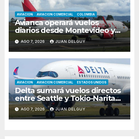
AVIACION
AVIACION COMERCIAL
COLOMBIA
Avianca operará vuelos
diarios desde Montevideo y
Asunción hacia Bogotá
AGO 7, 2026
JUAN DELGUY
AVIACION
AVIACION COMERCIAL
ESTADOS UNIDOS
Delta sumará vuelos directos
entre Seattle y Tokio-Narita
desde marzo de 2027
AGO 7, 2026
JUAN DELGUY