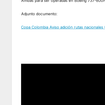
Ambas para ser operadas en Boeing 737-800NG
Adjunto documento:
Copa Colombia Aviso adición rutas nacionales 
Aeronáutica de Colombia
de Wingo