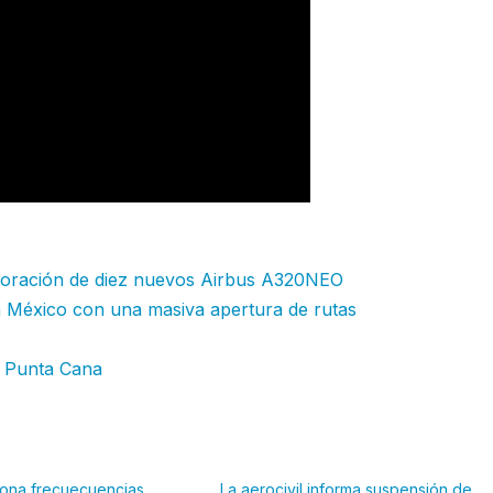
poración de diez nuevos Airbus A320NEO
n México con una masiva apertura de rutas
e Punta Cana
iona frecuecuencias
La aerocivil informa suspensión de