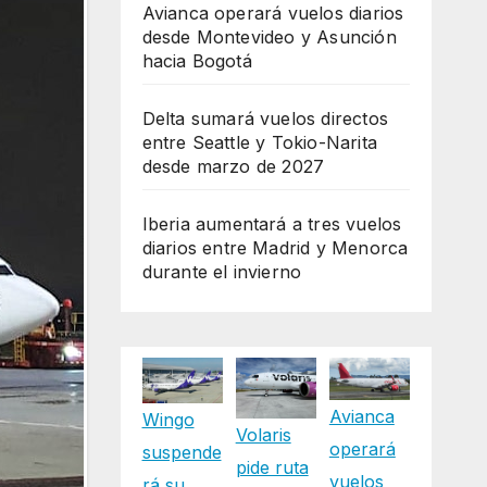
Avianca operará vuelos diarios
desde Montevideo y Asunción
hacia Bogotá
Delta sumará vuelos directos
entre Seattle y Tokio-Narita
desde marzo de 2027
Iberia aumentará a tres vuelos
diarios entre Madrid y Menorca
durante el invierno
Avianca
Wingo
Volaris
operará
suspende
pide ruta
vuelos
rá su