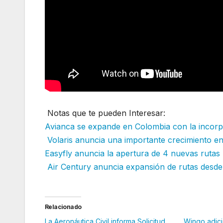
Notas que te pueden Interesar:
Avianca se expande en Colombia con la incor
Volaris anuncia una importante crecimiento e
Easyfly anuncia la apertura de 4 nuevas rutas
Air Century anuncia expansión de rutas desd
Relacionado
La Aeronáutica Civil informa Solicitud
Wingo adic