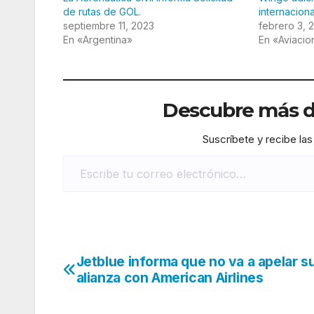
de rutas de GOL.
internacion
septiembre 11, 2023
febrero 3, 
En «Argentina»
En «Aviacio
Descubre más de
Suscríbete y recibe las
Escribe tu correo electrónico…
Jetblue informa que no va a apelar s
Navegación
alianza con American Airlines
de