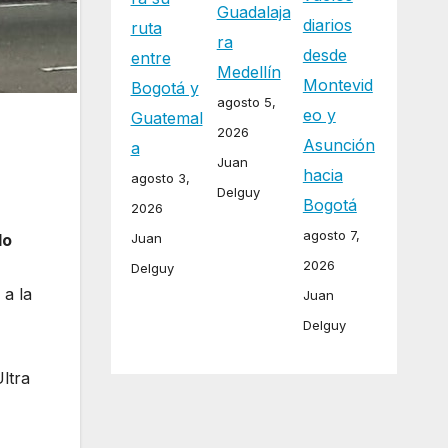
Guadalaja
diarios
ruta
ra
desde
entre
Medellín
Montevid
Bogotá y
agosto 5,
eo y
Guatemal
2026
Asunción
a
Juan
hacia
agosto 3,
Delguy
Bogotá
2026
agosto 7,
Juan
lo
2026
Delguy
 a la
Juan
Delguy
ltra