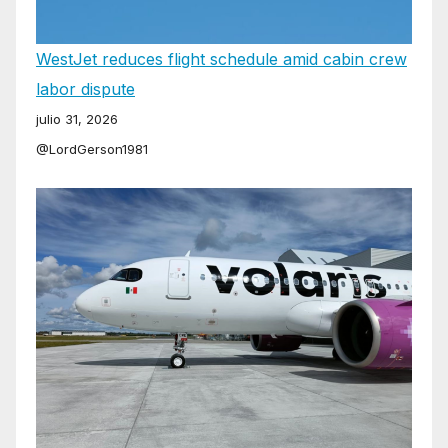
WestJet reduces flight schedule amid cabin crew
labor dispute
julio 31, 2026
@LordGerson1981