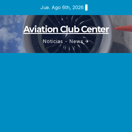
Saltar
Jue. Ago 6th, 2026
al
contenido
Aviation Club Center
Noticias - News ✈