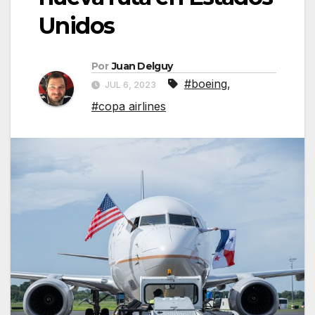
Unidos
Por
Juan Delguy
#boeing
,
JUL 6, 2023
#copa airlines