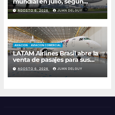
mundial en julio, según
Cirium
AGOSTO 6, 2026
JUAN DELGUY
AVIACION
AVIACION COMERCIAL
LATAM Airlines Brasil abre la
venta de pasajes para sus
nuevos Embraer E195-E2 y
AGOSTO 6, 2026
JUAN DELGUY
anuncia la expansión de su
red