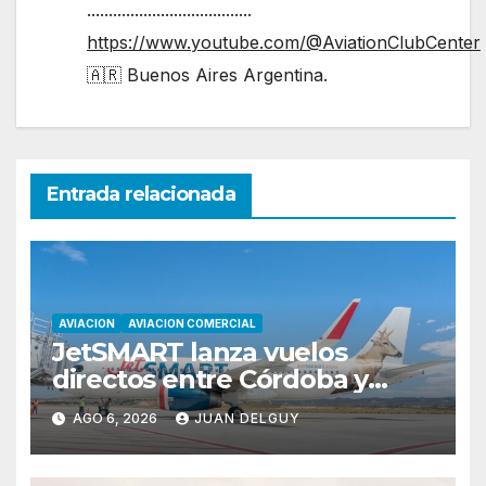
......................................
https://www.youtube.com/@AviationClubCenter
🇦🇷 Buenos Aires Argentina.
Entrada relacionada
AVIACION
AVIACION COMERCIAL
JetSMART lanza vuelos
directos entre Córdoba y
Florianópolis
AGO 6, 2026
JUAN DELGUY