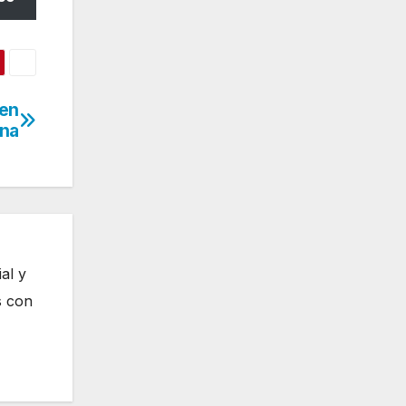
 en
ina
al y
s con