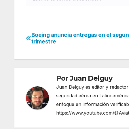
Boeing anuncia entregas en el segu
Navegación
trimestre
de
entradas
Por
Juan Delguy
Juan Delguy es editor y redactor
seguridad aérea en Latinoamérica
enfoque en información verificable y act
https://www.youtube.com/@Avia