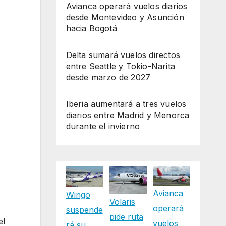
Avianca operará vuelos diarios
desde Montevideo y Asunción
hacia Bogotá
Delta sumará vuelos directos
entre Seattle y Tokio-Narita
desde marzo de 2027
Iberia aumentará a tres vuelos
diarios entre Madrid y Menorca
durante el invierno
Avianca
Wingo
Volaris
operará
suspende
pide ruta
el
vuelos
rá su