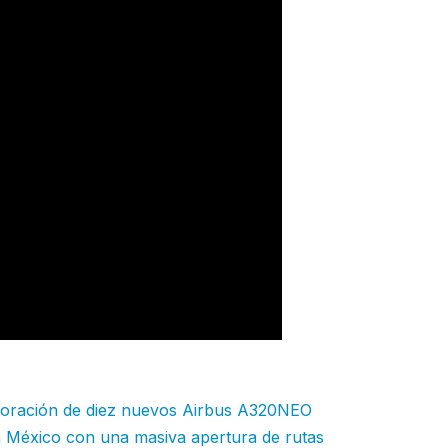
poración de diez nuevos Airbus A320NEO
n México con una masiva apertura de rutas