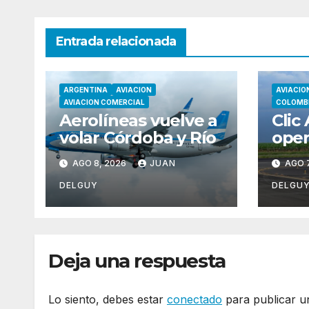
Entrada relacionada
ARGENTINA
AVIACION
AVIACIO
AVIACION COMERCIAL
COLOMB
Aerolíneas vuelve a
Clic
volar Córdoba y Río
oper
tem
AGO 8, 2026
JUAN
AGO 7
nuev
Cart
DELGUY
DELGU
Deja una respuesta
Lo siento, debes estar
conectado
para publicar u