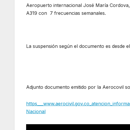
Aeropuerto internacional José María Cordova,
A319 con 7 frecuencias semanales.
La aeronáu
civil de Colombia informa suspensión Latam
La suspensión según el documento es desde el 
La aeronáutica civil de Colombia informa susp
suspensión Latam
Adjunto documento emitido por la Aerocovil so
https___www.aerocivil.gov.co_atencion_inform
Nacional