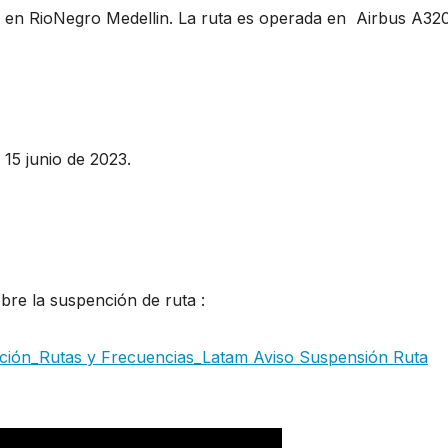
 en RioNegro Medellin. La ruta es operada en Airbus A32
tica civil de Colombia informa suspensión Lata
15 junio de 2023.
ensión Latam La aeronáutica civil de Colombia informa
bre la suspención de ruta :
ación_Rutas y Frecuencias_Latam Aviso Suspensión Ruta