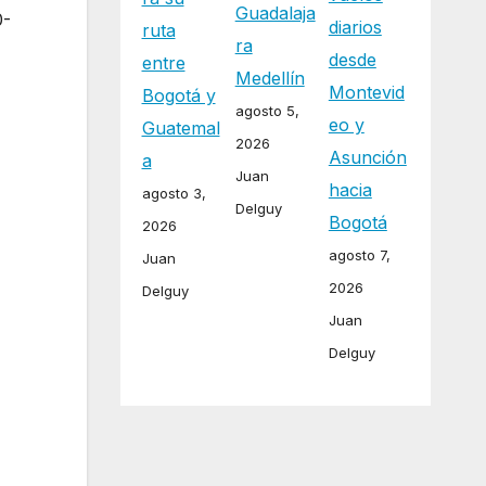
Guadalaja
0-
diarios
ruta
ra
desde
entre
Medellín
Montevid
Bogotá y
agosto 5,
eo y
Guatemal
2026
Asunción
a
Juan
hacia
agosto 3,
Delguy
Bogotá
2026
agosto 7,
Juan
2026
Delguy
Juan
Delguy