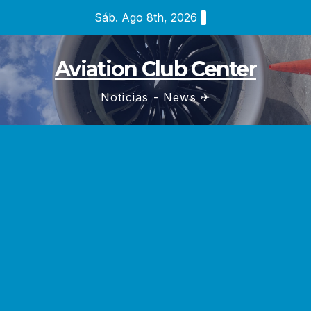
Saltar
Sáb. Ago 8th, 2026
al
contenido
Aviation Club Center
Noticias - News ✈