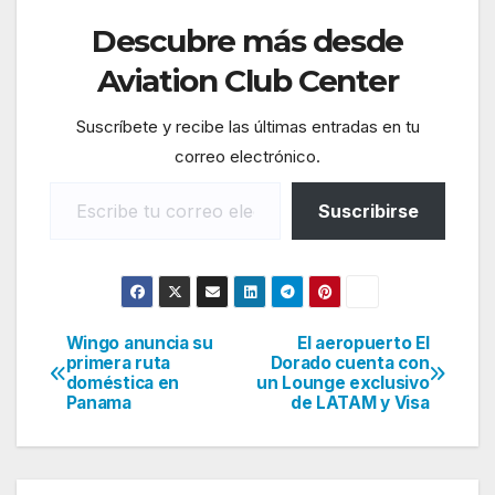
Descubre más desde
Aviation Club Center
Suscríbete y recibe las últimas entradas en tu
correo electrónico.
Escribe tu correo electrónico…
Suscribirse
Wingo anuncia su
El aeropuerto El
Navegación
primera ruta
Dorado cuenta con
doméstica en
un Lounge exclusivo
de
Panama
de LATAM y Visa
entradas