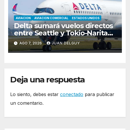
AVIACION
AVIACION COMERCIAL
ESTADOS UNIDOS
Delta sumará vuelos directos
entre Seattle y Tokio-Narita
desde marzo de 2027
AGO 7, 2026
JUAN DELGUY
Deja una respuesta
Lo siento, debes estar
conectado
para publicar
un comentario.