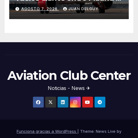
Menorca durante el invierno
AGOSTO 7, 2026
JUAN DELGUY
Aviation Club Center
Noticias - News ✈
Funciona gracias a WordPress
|
Theme: News Live by