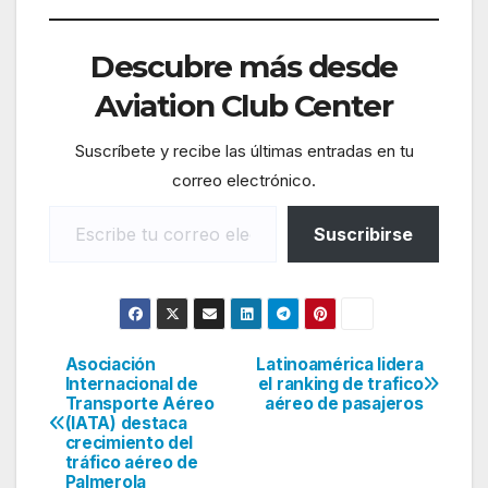
Descubre más desde
Aviation Club Center
Suscríbete y recibe las últimas entradas en tu
correo electrónico.
Escribe tu correo electrónico…
Suscribirse
Asociación
Latinoamérica lidera
Navegación
Internacional de
el ranking de trafico
Transporte Aéreo
aéreo de pasajeros
de
(IATA) destaca
crecimiento del
entradas
tráfico aéreo de
Palmerola