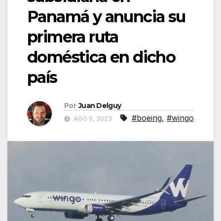
Panamá y anuncia su
primera ruta
doméstica en dicho
país
Por
Juan Delguy
#boeing
,
#wingo
AGO 9, 2023