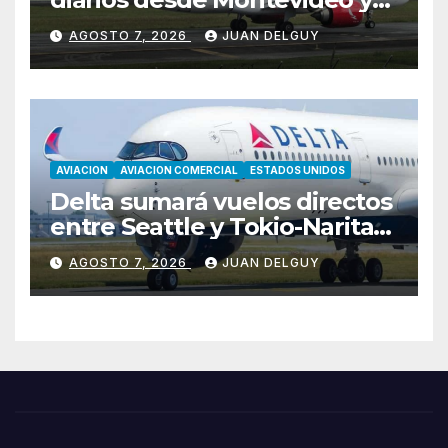
Asunción hacia Bogotá
AGOSTO 7, 2026
JUAN DELGUY
AVIACION
AVIACION COMERCIAL
ESTADOS UNIDOS
Delta sumará vuelos directos
entre Seattle y Tokio-Narita
desde marzo de 2027
AGOSTO 7, 2026
JUAN DELGUY