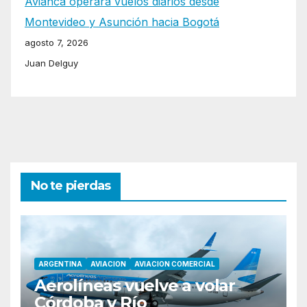
Avianca operará vuelos diarios desde
Montevideo y Asunción hacia Bogotá
agosto 7, 2026
Juan Delguy
No te pierdas
ARGENTINA
AVIACION
AVIACION COMERCIAL
Aerolíneas vuelve a volar
Córdoba y Río