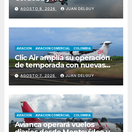
AGOSTO 8, 2026
JUAN DELGUY
AVIACION
AVIACION COMERCIAL
COLOMBIA
Clic Air amplía su operación
de temporada con nuevas
rutas hacia Cartagena y Tolú
AGOSTO 7, 2026
JUAN DELGUY
AVIACION
AVIACION COMERCIAL
COLOMBIA
Avianca operará vuelos
diarios desde Montevideo y