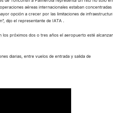
les de Toncontin a Palmerola representa un hito no solo en
operaciones aéreas internacionales estaban concentradas
yor opción a crecer por las limitaciones de infraestructur
n”, dijo el representante de IATA .
n los próximos dos o tres años el aeropuerto esté alcanza
es diarias, entre vuelos de entrada y salida de