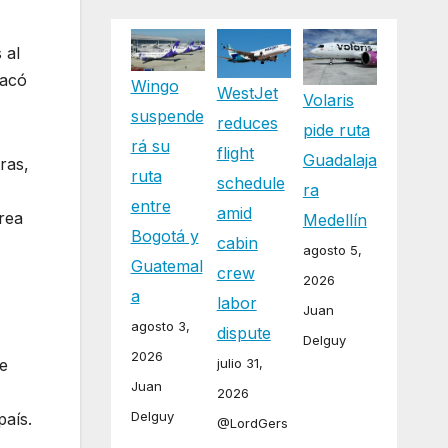
 al
tacó
Wingo
WestJet
Volaris
suspende
reduces
pide ruta
rá su
flight
Guadalaja
ras,
ruta
schedule
ra
entre
amid
érea
Medellín
Bogotá y
cabin
agosto 5,
Guatemal
crew
2026
a
labor
Juan
agosto 3,
dispute
Delguy
2026
julio 31,
de
Juan
2026
Delguy
país.
@LordGers