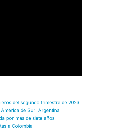
ieros del segundo trimestre de 2023
n América de Sur: Argentina
da por mas de siete años
utas a Colombia