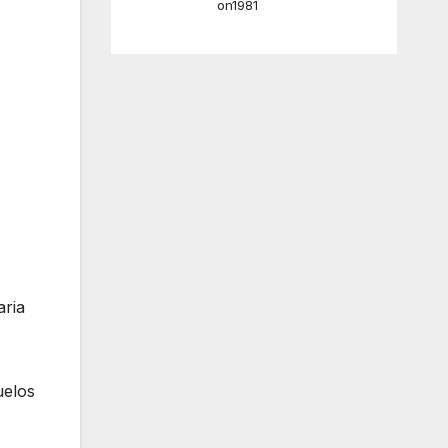
on1981
aria
uelos