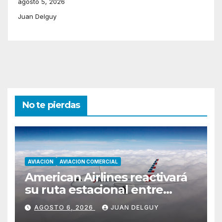
agosto 5, 2026
Juan Delguy
No te pierdas
AVIACION
AVIACION COMERCIAL
American Airlines reactivará
su ruta estacional entre
Miami y Montevideo con
AGOSTO 6, 2026
JUAN DELGUY
vuelos diarios