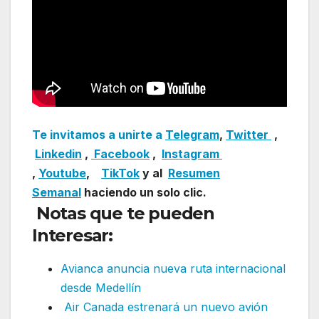
Te invitamos a unirte a
Telegram
,
Twitter
,
Linkedin
,
Facebook
,
Insta
gram
,
Youtube
,
TikTok
y al
Resumen
Semanal
haciendo un solo clic.
Notas que te pueden
Interesar:
Avianca anuncia nueva ruta internacional
desde Medellín
Air Canada estrenará un nuevo avión