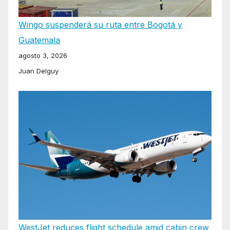
Wingo suspenderá su ruta entre Bogotá y
Guatemala
agosto 3, 2026
Juan Delguy
WestJet reduces flight schedule amid cabin crew