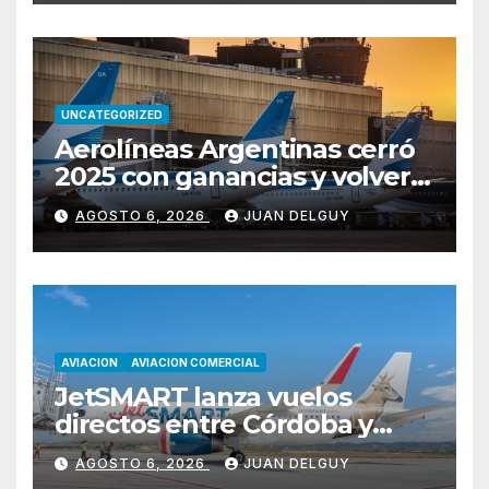
UNCATEGORIZED
Aerolíneas Argentinas cerró
2025 con ganancias y volverá
a pagar impuesto a las
AGOSTO 6, 2026
JUAN DELGUY
ganancias
AVIACION
AVIACION COMERCIAL
JetSMART lanza vuelos
directos entre Córdoba y
Florianópolis
AGOSTO 6, 2026
JUAN DELGUY