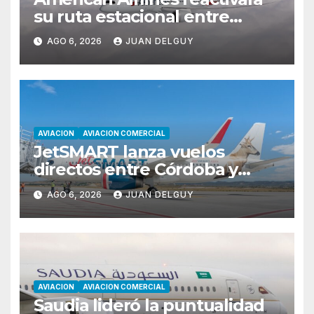
su ruta estacional entre
Miami y Montevideo con
AGO 6, 2026
JUAN DELGUY
vuelos diarios
AVIACION
AVIACION COMERCIAL
JetSMART lanza vuelos
directos entre Córdoba y
Florianópolis
AGO 6, 2026
JUAN DELGUY
AVIACION
AVIACION COMERCIAL
Saudia lideró la puntualidad