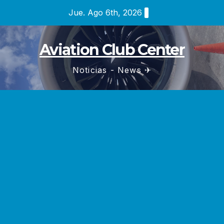
Saltar
Jue. Ago 6th, 2026
al
contenido
Aviation Club Center
Noticias - News ✈