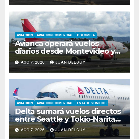
AVIACION
AVIACION COMERCIAL
COLOMBIA
Avianca operará vuelos
diarios desde Montevideo y
Asunción hacia Bogotá
AGO 7, 2026
JUAN DELGUY
AVIACION
AVIACION COMERCIAL
ESTADOS UNIDOS
Delta sumará vuelos directos
entre Seattle y Tokio-Narita
desde marzo de 2027
AGO 7, 2026
JUAN DELGUY