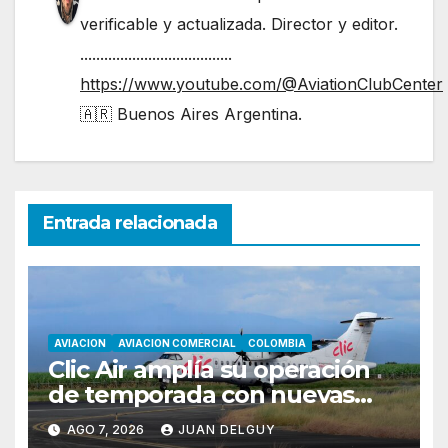
verificable y actualizada. Director y editor.
......................................
https://www.youtube.com/@AviationClubCenter
🇦🇷 Buenos Aires Argentina.
Entrada relacionada
AVIACION
AVIACION COMERCIAL
COLOMBIA
Clic Air amplía su operación
de temporada con nuevas
rutas hacia Cartagena y Tolú
AGO 7, 2026
JUAN DELGUY