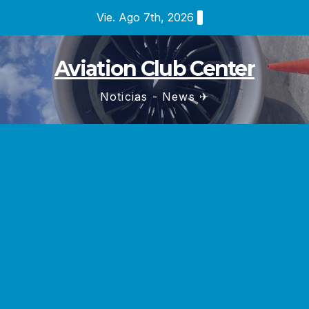
Saltar
Vie. Ago 7th, 2026
al
contenido
Aviation Club Center
Noticias - News ✈