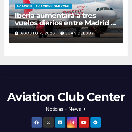
AVIACION
AVIACION COMERCIAL
Iberia aumentará a tres
vuelos diarios entre Madrid y
Menorca durante el invierno
AGOSTO 7, 2026
JUAN DELGUY
Aviation Club Center
Noticias - News ✈