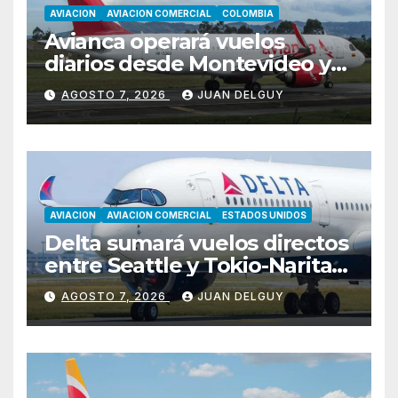
AVIACION
AVIACION COMERCIAL
COLOMBIA
Avianca operará vuelos
diarios desde Montevideo y
Asunción hacia Bogotá
AGOSTO 7, 2026
JUAN DELGUY
AVIACION
AVIACION COMERCIAL
ESTADOS UNIDOS
Delta sumará vuelos directos
entre Seattle y Tokio-Narita
desde marzo de 2027
AGOSTO 7, 2026
JUAN DELGUY