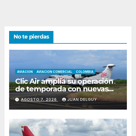
No te pierdas
AVIACION
AVIACION COMERCIAL
COLOMBIA
Clic Air amplía su operación
de temporada con nuevas
rutas hacia Cartagena y Tolú
AGOSTO 7, 2026
JUAN DELGUY