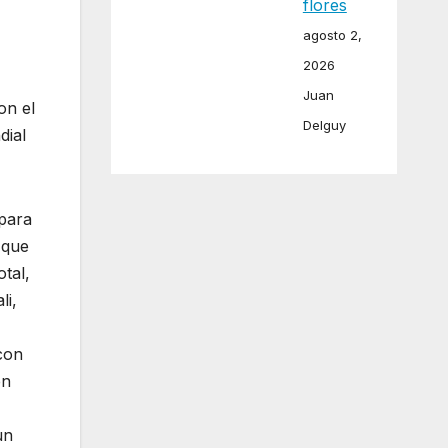
flores
agosto 2,
2026
Juan
on el
Delguy
dial
 para
 que
tal,
li,
con
en
un