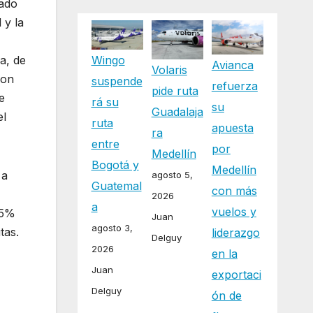
zado
 y la
a, de
Wingo
Avianca
Volaris
con
suspende
refuerza
pide ruta
e
rá su
su
Guadalaja
el
ruta
apuesta
ra
entre
por
Medellín
Bogotá y
Medellín
 a
agosto 5,
Guatemal
con más
2026
a
vuelos y
95%
Juan
agosto 3,
tas.
liderazgo
Delguy
2026
en la
Juan
exportaci
Delguy
ón de