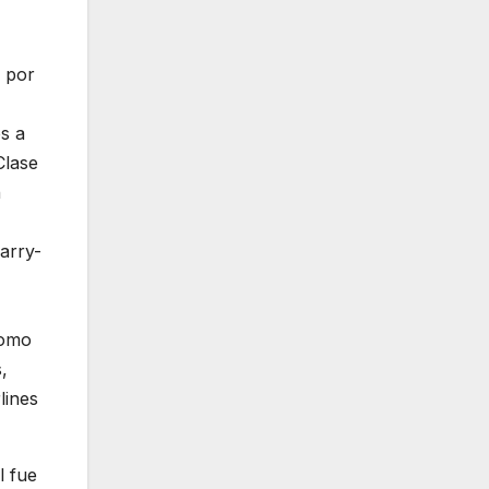
a por
s a
Clase
n
arry-
como
,
lines
l fue