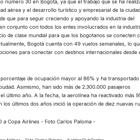
io número 30 en Bogotá, ya que el trabajo que se ha reali
ad aérea y el desarrollo turístico y empresarial de la ciudad
de que para seguir creciendo y apoyando la industria del
en conjunto con todos los entes involucrados en la industri
io de clase mundial para que los bogotanos se conecten 
ctualmente, Bogotá cuenta con 49 vuelos semanales, lo qu
pciones para conectar con destinos internacionales desde 
n porcentaje de ocupación mayor al 86% y ha transportado
ciudad. Asimismo, han sido más de 2.300.000 pasajeros
el último año. A la fecha, la aerolínea ha reactivado más 
los últimos dos años inició la operación de diez nuevas ru
 Airlines – Foto Carlos Paloma – AviationClubCenter