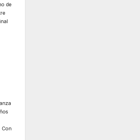
mo de
tre
inal
ianza
años
. Con