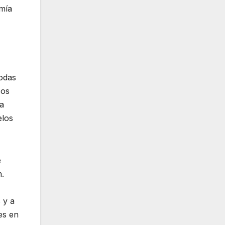
omía
todas
cos
da
elos
e
n.
 y a
es en