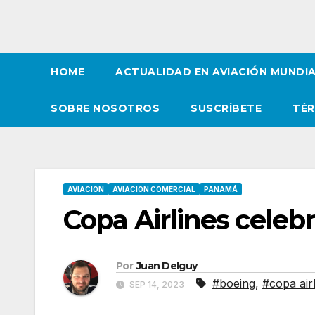
HOME
ACTUALIDAD EN AVIACIÓN MUNDI
SOBRE NOSOTROS
SUSCRÍBETE
TÉR
AVIACION
AVIACION COMERCIAL
PANAMÁ
Copa Airlines celeb
Por
Juan Delguy
#boeing
,
#copa air
SEP 14, 2023