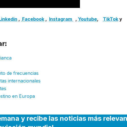
Linkedin
,
Facebook
,
Insta
gram
,
Youtube
,
TikTok
y
r:
ianca
to de frecuencias
tas internacionales
tes
estino en Europa
emana y recibe las noticias más releva