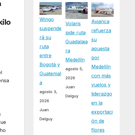
n
Wingo
kilo
Avianca
Volaris
suspende
refuerza
pide ruta
rá su
su
Guadalaja
ruta
apuesta
ra
entre
por
Medellín
Bogotá y
Medellín
agosto 5,
l
Guatemal
con más
2026
ensa
a
vuelos y
Juan
agosto 3,
liderazgo
Delguy
2026
en la
Juan
exportaci
a
Delguy
ón de
que
flores
cho