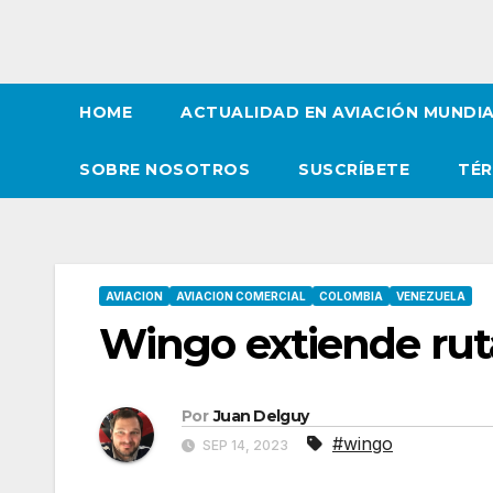
HOME
ACTUALIDAD EN AVIACIÓN MUNDI
SOBRE NOSOTROS
SUSCRÍBETE
TÉR
AVIACION
AVIACION COMERCIAL
COLOMBIA
VENEZUELA
Wingo extiende rut
Por
Juan Delguy
#wingo
SEP 14, 2023