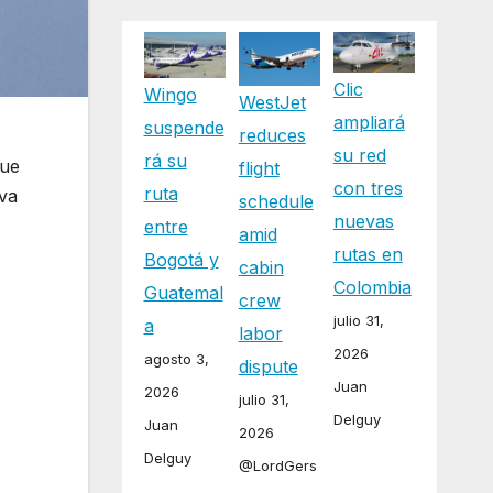
Clic
Wingo
WestJet
ampliará
suspende
reduces
su red
rá su
que
flight
con tres
ruta
eva
schedule
nuevas
entre
amid
rutas en
Bogotá y
cabin
Colombia
Guatemal
crew
julio 31,
a
labor
2026
agosto 3,
dispute
Juan
2026
julio 31,
Delguy
Juan
2026
Delguy
@LordGers