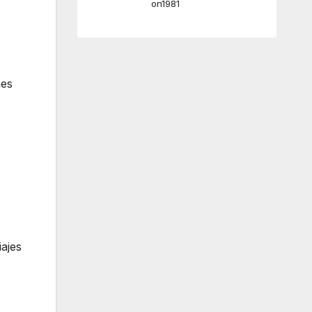
on1981
nes
ajes