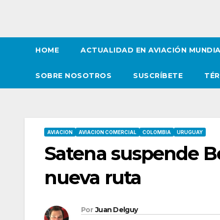
HOME
ACTUALIDAD EN AVIACIÓN MUNDI
SOBRE NOSOTROS
SUSCRÍBETE
TÉR
AVIACION
AVIACION COMERCIAL
COLOMBIA
URUGUAY
Satena suspende Bo
nueva ruta
Por
Juan Delguy