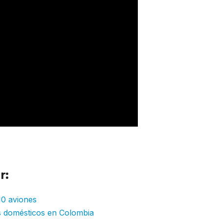
r:
10 aviones
s domésticos en Colombia