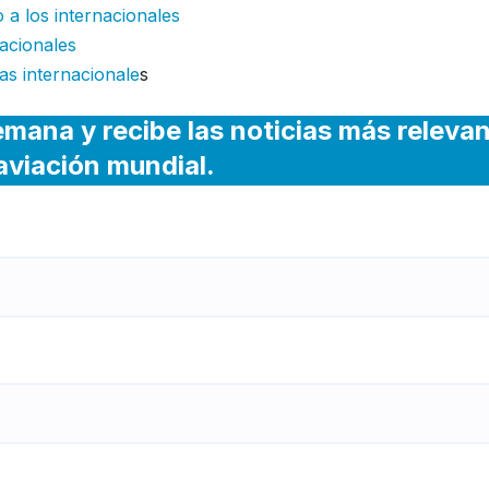
a los internacionales
acionales
as internacionale
s
emana y recibe las noticias más releva
 aviación mundial.