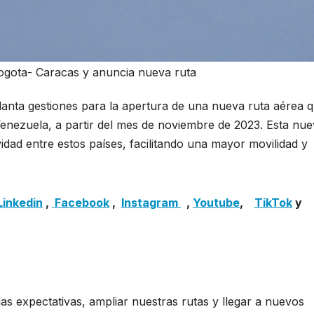
gota- Caracas y anuncia nueva ruta
anta gestiones para la apertura de una nueva ruta aérea 
enezuela, a partir del mes de noviembre de 2023. Esta nu
idad entre estos países, facilitando una mayor movilidad y
na suspende Bogota- Caracas y anuncia nueva ruta
Linkedin
,
Facebook
,
Insta
gram
,
Youtube
,
TikTok
y
as expectativas, ampliar nuestras rutas y llegar a nuevos