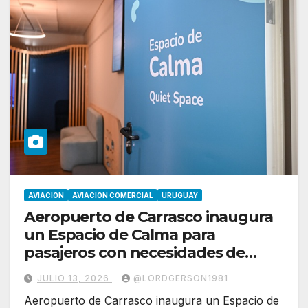
AVIACION
AVIACION COMERCIAL
URUGUAY
Aeropuerto de Carrasco inaugura
un Espacio de Calma para
pasajeros con necesidades de
regulación sensorial
JULIO 13, 2026
@LORDGERSON1981
Aeropuerto de Carrasco inaugura un Espacio de