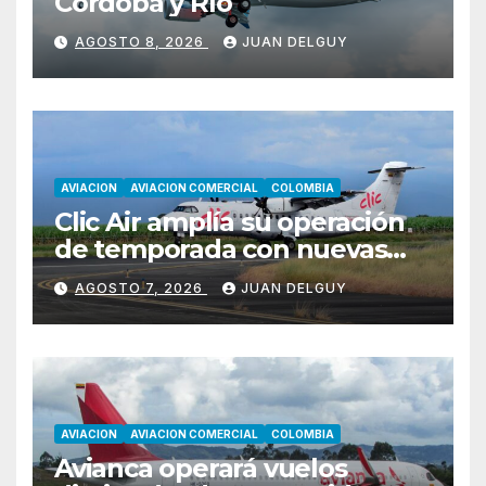
Córdoba y Río
AGOSTO 8, 2026
JUAN DELGUY
AVIACION
AVIACION COMERCIAL
COLOMBIA
Clic Air amplía su operación
de temporada con nuevas
rutas hacia Cartagena y Tolú
AGOSTO 7, 2026
JUAN DELGUY
AVIACION
AVIACION COMERCIAL
COLOMBIA
Avianca operará vuelos