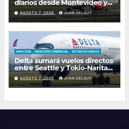
diarios desde Montevideo y
Asunción hacia Bogotá
AGOSTO 7, 2026
JUAN DELGUY
AVIACION
AVIACION COMERCIAL
ESTADOS UNIDOS
Delta sumará vuelos directos
entre Seattle y Tokio-Narita
desde marzo de 2027
AGOSTO 7, 2026
JUAN DELGUY