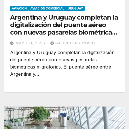
AVIACION
AVIACION COMERCIAL
URUGUAY
Argentina y Uruguay completan la
digitalización del puente aéreo
con nuevas pasarelas biométricas
migratorias
MAYO 11, 2026
@LORDGERSON1981
Argentina y Uruguay completan la digitalización
del puente aéreo con nuevas pasarelas
biométricas migratorias. El puente aéreo entre
Argentina y…