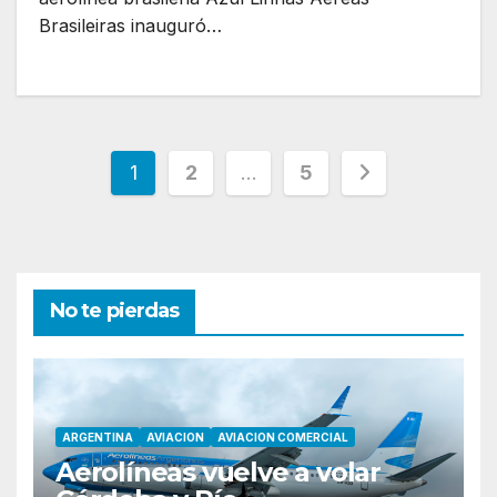
Brasileiras inauguró…
Paginación
1
2
…
5
de
entradas
No te pierdas
ARGENTINA
AVIACION
AVIACION COMERCIAL
Aerolíneas vuelve a volar