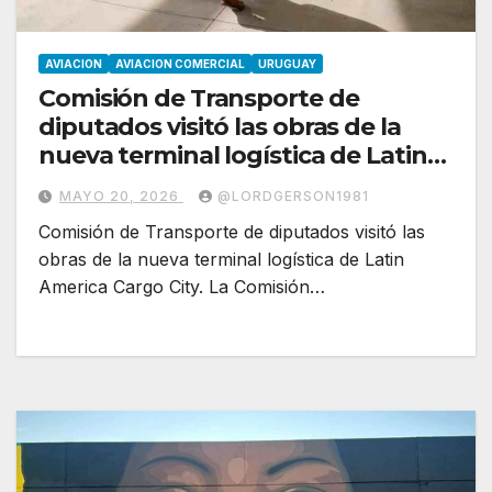
AVIACION
AVIACION COMERCIAL
URUGUAY
Comisión de Transporte de
diputados visitó las obras de la
nueva terminal logística de Latin
America Cargo City
MAYO 20, 2026
@LORDGERSON1981
Comisión de Transporte de diputados visitó las
obras de la nueva terminal logística de Latin
America Cargo City. La Comisión…