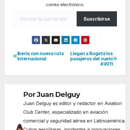
correo electrónico.
Escribe tu correo electrónico…
Suscribirse
Iberia con nueva ruta
Llegan a Bogotá los
Navegación
internacional
pasajeros del vuelo
AV011
de
entradas
Por
Juan Delguy
Juan Delguy es editor y redactor en Aviation
Club Center, especializado en aviación
comercial y seguridad aérea en Latinoamérica.
Cubre aerolíneas, incidentes e innovaciones