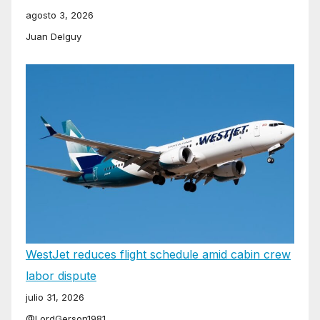
agosto 3, 2026
Juan Delguy
WestJet reduces flight schedule amid cabin crew
labor dispute
julio 31, 2026
@LordGerson1981