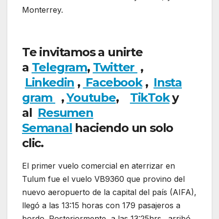
Monterrey.
Viva Aerobus inaugura el
Aeropuerto de Tulum con dos nuevas rutas
Te invitamos a unirte
a
Telegram
,
Twitter
,
Linkedin
,
Facebook
,
Insta
gram
,
Youtube
,
TikTok
y
al
Resumen
Semanal
haciendo un solo
clic.
El primer vuelo comercial en aterrizar en
Tulum fue el vuelo VB9360 que provino del
nuevo aeropuerto de la capital del país (AIFA),
llegó a las 13:15 horas con 179 pasajeros a
bordo. Posteriormente, a las 13:25hrs., arribó