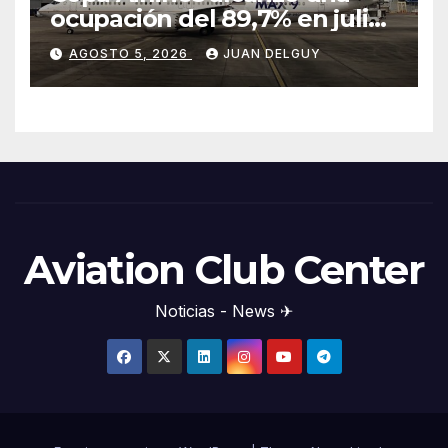
ocupación del 89,7% en julio
tras aumentar un 17,4% su
AGOSTO 5, 2026
JUAN DELGUY
tráfico de pasajeros
Aviation Club Center
Noticias - News ✈