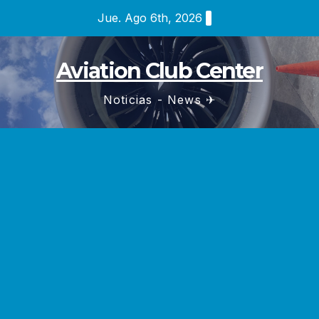
Saltar
Jue. Ago 6th, 2026
al
contenido
Aviation Club Center
Noticias - News ✈