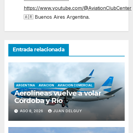
https://www.youtube.com/@AviationClubCenter
🇦🇷 Buenos Aires Argentina.
Entrada relacionada
ARGENTINA
AVIACION
AVIACION COMERCIAL
Aerolíneas vuelve a volar
Córdoba y Río
AGO 8, 2026
JUAN DELGUY