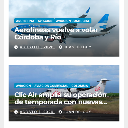
ARGENTINA
AVIACION
AVIACION COMERCIAL
Aerolíneas vuelve a volar
Córdoba y Río
AGOSTO 8, 2026
JUAN DELGUY
AVIACION
AVIACION COMERCIAL
COLOMBIA
Clic Air amplía su operación
de temporada con nuevas
rutas hacia Cartagena y Tolú
AGOSTO 7, 2026
JUAN DELGUY