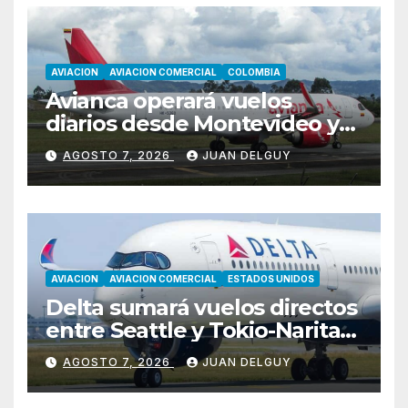
AVIACION
AVIACION COMERCIAL
COLOMBIA
Avianca operará vuelos
diarios desde Montevideo y
Asunción hacia Bogotá
AGOSTO 7, 2026
JUAN DELGUY
AVIACION
AVIACION COMERCIAL
ESTADOS UNIDOS
Delta sumará vuelos directos
entre Seattle y Tokio-Narita
desde marzo de 2027
AGOSTO 7, 2026
JUAN DELGUY