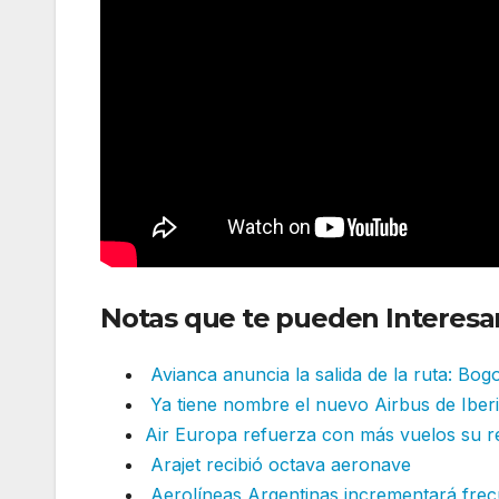
Notas que te pueden Interesar
Avianca anuncia la salida de la ruta: Bo
Ya tiene nombre el nuevo Airbus de Iber
Air Europa refuerza con más vuelos su r
Arajet recibió octava aeronave
Aerolíneas Argentinas incrementará fre