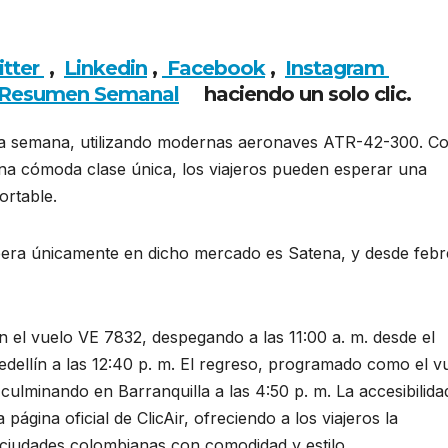
itter
,
Linkedin
,
Facebook
,
Insta
gram
Resumen Semanal
haciendo un solo clic.
a la semana, utilizando modernas aeronaves ATR-42-300. C
una cómoda clase única, los viajeros pueden esperar una
ortable.
opera únicamente en dicho mercado es Satena, y desde feb
on el vuelo VE 7832, despegando a las 11:00 a. m. desde el
edellín a las 12:40 p. m. El regreso, programado como el v
 culminando en Barranquilla a las 4:50 p. m. La accesibilida
 página oficial de ClicAir, ofreciendo a los viajeros la
 ciudades colombianas con comodidad y estilo.