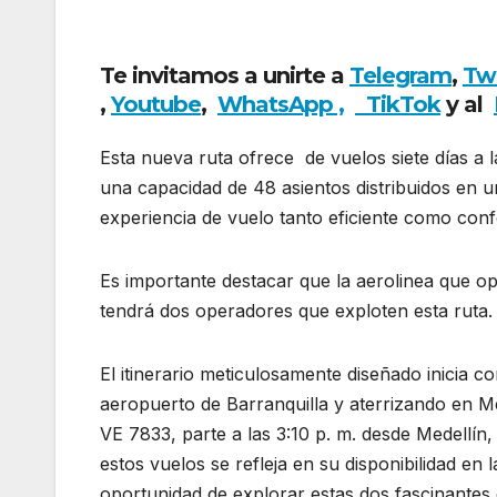
año con una nueva ruta desde febrero
Te invitamos a unirte a
Telegram
,
Tw
,
Youtube
,
WhatsApp ,
TikTok
y al
Esta nueva ruta ofrece de vuelos siete días 
una capacidad de 48 asientos distribuidos en 
experiencia de vuelo tanto eficiente como conf
Es importante destacar que la aerolinea que 
tendrá dos operadores que exploten esta ruta.
El itinerario meticulosamente diseñado inicia c
aeropuerto de Barranquilla y aterrizando en M
VE 7833, parte a las 3:10 p. m. desde Medellín,
estos vuelos se refleja en su disponibilidad en la
oportunidad de explorar estas dos fascinantes