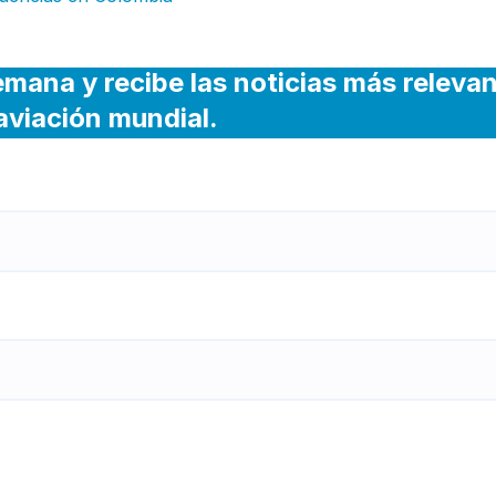
emana y recibe las noticias más releva
 aviación mundial.