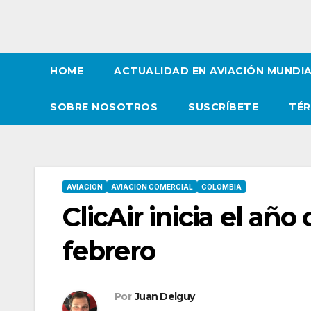
HOME
ACTUALIDAD EN AVIACIÓN MUNDI
SOBRE NOSOTROS
SUSCRÍBETE
TÉR
AVIACION
AVIACION COMERCIAL
COLOMBIA
ClicAir inicia el añ
febrero
Por
Juan Delguy