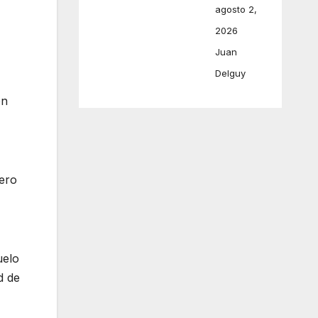
agosto 2,
2026
Juan
Delguy
on
rero
uelo
d de