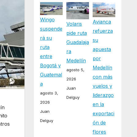
Wingo
Avianca
Volaris
suspende
refuerza
pide ruta
rá su
su
Guadalaja
ruta
apuesta
ra
entre
por
Medellín
Bogotá y
Medellín
agosto 5,
Guatemal
con más
2026
a
vuelos y
Juan
agosto 3,
liderazgo
Delguy
2026
en la
ín
Juan
exportaci
hito
Delguy
ón de
ntros
flores
ia el