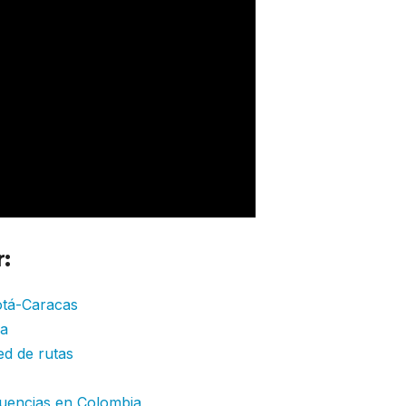
:
gotá-Caracas
ia
ed de rutas
cuencias en Colombia