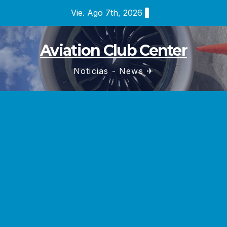
Saltar
Vie. Ago 7th, 2026
al
contenido
Aviation Club Center
Noticias - News ✈