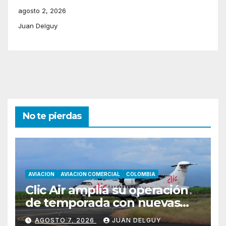
agosto 2, 2026
Juan Delguy
No te pierdas
AVIACION
AVIACION COMERCIAL
COLOMBIA
Clic Air amplía su operación
de temporada con nuevas
rutas hacia Cartagena y Tolú
AGOSTO 7, 2026
JUAN DELGUY