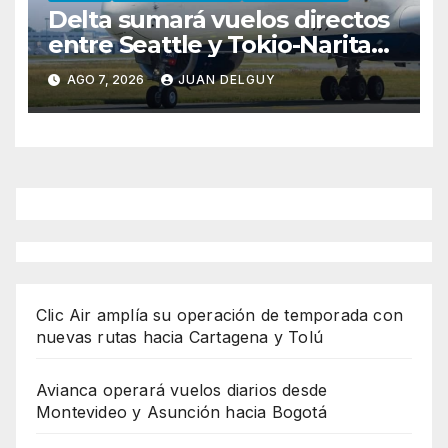
Delta sumará vuelos directos
entre Seattle y Tokio-Narita
desde marzo de 2027
AGO 7, 2026
JUAN DELGUY
Clic Air amplía su operación de temporada con
nuevas rutas hacia Cartagena y Tolú
Avianca operará vuelos diarios desde
Montevideo y Asunción hacia Bogotá