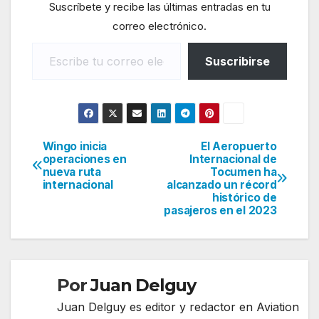
Suscríbete y recibe las últimas entradas en tu
correo electrónico.
Escribe tu correo electrónico…
Suscribirse
Wingo inicia
El Aeropuerto
Navegación
operaciones en
Internacional de
nueva ruta
Tocumen ha
de
internacional
alcanzado un récord
histórico de
entradas
pasajeros en el 2023
Por
Juan Delguy
Juan Delguy es editor y redactor en Aviation