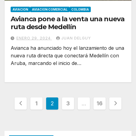
AVIACION
AVIACION COMERCIAL
COLOMBIA
Avianca pone a la venta una nueva
ruta desde Medellín
ENERO 29, 2024
JUAN DELGUY
Avianca ha anunciado hoy el lanzamiento de una
nueva ruta directa que conectará Medellín con
Aruba, marcando el inicio de…
Paginación
1
2
3
…
16
de
entradas