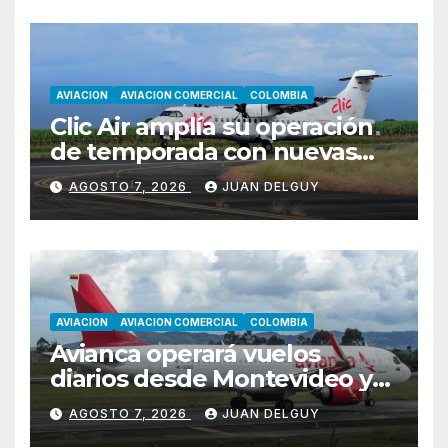
AVIACION
AVIACION COMERCIAL
COLOMBIA
Clic Air amplía su operación
de temporada con nuevas
rutas hacia Cartagena y Tolú
AGOSTO 7, 2026
JUAN DELGUY
AVIACION
AVIACION COMERCIAL
COLOMBIA
Avianca operará vuelos
diarios desde Montevideo y
Asunción hacia Bogotá
AGOSTO 7, 2026
JUAN DELGUY