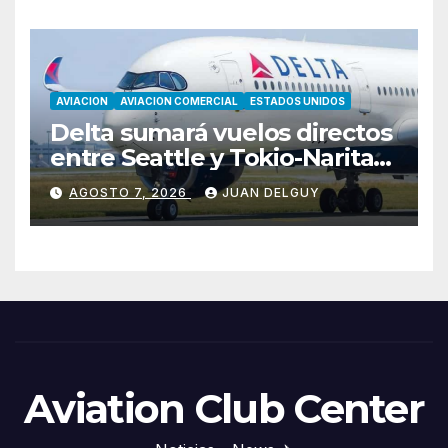
AVIACION
AVIACION COMERCIAL
ESTADOS UNIDOS
Delta sumará vuelos directos
entre Seattle y Tokio-Narita
desde marzo de 2027
AGOSTO 7, 2026
JUAN DELGUY
Aviation Club Center