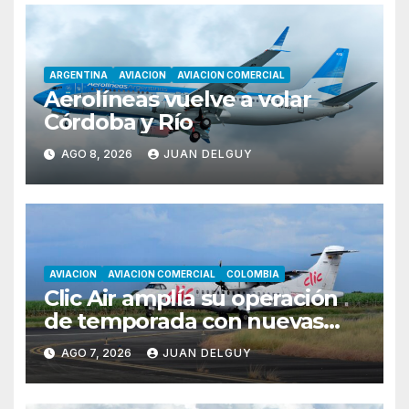
ARGENTINA
AVIACION
AVIACION COMERCIAL
Aerolíneas vuelve a volar
Córdoba y Río
AGO 8, 2026
JUAN DELGUY
AVIACION
AVIACION COMERCIAL
COLOMBIA
Clic Air amplía su operación
de temporada con nuevas
rutas hacia Cartagena y Tolú
AGO 7, 2026
JUAN DELGUY