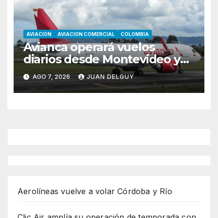
AVIACION
AVIACION COMERCIAL
COLOMBIA
Avianca operará vuelos
diarios desde Montevideo y
Asunción hacia Bogotá
AGO 7, 2026
JUAN DELGUY
Aerolíneas vuelve a volar Córdoba y Río
Clic Air amplía su operación de temporada con