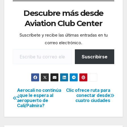
Descubre más desde
Aviation Club Center
Suscríbete y recibe las últimas entradas en tu
correo electrónico.
Escribe tu correo electrónico…
Suscribirse
Aerocali no continúa
Clic ofrece ruta para
Navegación
¿que le espera al
conectar desde
aeropuerto de
cuatro ciudades
de
Cali/Palmira?
entradas