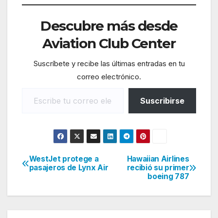
Descubre más desde
Aviation Club Center
Suscríbete y recibe las últimas entradas en tu
correo electrónico.
Escribe tu correo electrónico…
Suscribirse
WestJet protege a
Hawaiian Airlines
Navegación
pasajeros de Lynx Air
recibió su primer
boeing 787
de
entradas