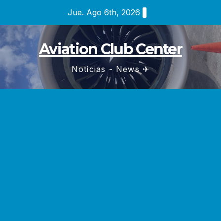
Saltar
Jue. Ago 6th, 2026
al
contenido
Aviation Club Center
Noticias - News ✈