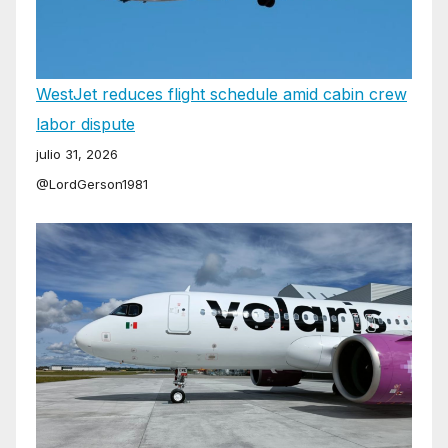
WestJet reduces flight schedule amid cabin crew
labor dispute
julio 31, 2026
@LordGerson1981