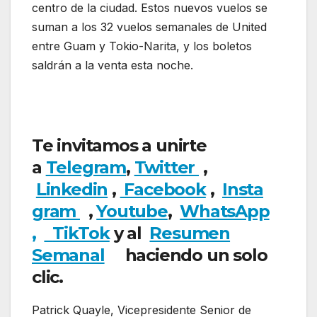
centro de la ciudad. Estos nuevos vuelos se
suman a los 32 vuelos semanales de United
entre Guam y Tokio-Narita, y los boletos
saldrán a la venta esta noche.
United Airlines
anuncia salida de una nueva ruta
internacional
Te invitamos a unirte
a
Telegram
,
Twitter
,
Linkedin
,
Facebook
,
Insta
gram
,
Youtube
,
WhatsApp
,
TikTok
y al
Resumen
Semanal
haciendo un solo
clic.
Patrick Quayle, Vicepresidente Senior de