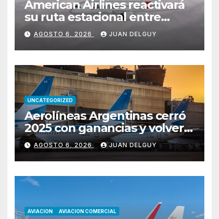
American Airlines reactivará
su ruta estacional entre
Miami y Montevideo con
AGOSTO 6, 2026
JUAN DELGUY
vuelos diarios
UNCATEGORIZED
Aerolíneas Argentinas cerró
2025 con ganancias y volverá
a pagar impuesto a las
AGOSTO 6, 2026
JUAN DELGUY
ganancias
AVIACION
AVIACION COMERCIAL