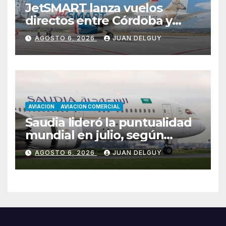
JetSMART lanza vuelos
directos entre Córdoba y
Florianópolis
AGOSTO 6, 2026
JUAN DELGUY
AVIACION
AVIACION COMERCIAL
Saudia lideró la puntualidad
mundial en julio, según
Cirium
AGOSTO 6, 2026
JUAN DELGUY