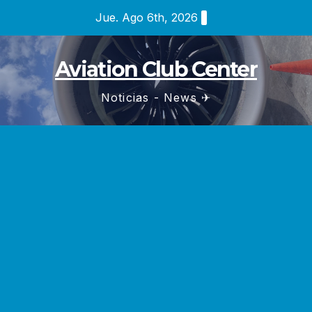
Saltar
Jue. Ago 6th, 2026
al
contenido
Aviation Club Center
Noticias - News ✈