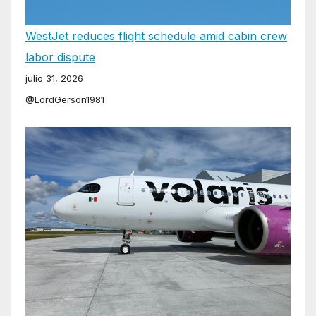
WestJet reduces flight schedule amid cabin crew
labor dispute
julio 31, 2026
@LordGerson1981