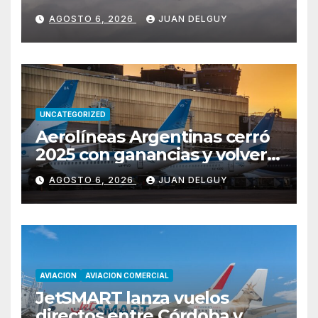
Miami y Montevideo con
AGOSTO 6, 2026
JUAN DELGUY
vuelos diarios
UNCATEGORIZED
Aerolíneas Argentinas cerró
2025 con ganancias y volverá
a pagar impuesto a las
AGOSTO 6, 2026
JUAN DELGUY
ganancias
AVIACION
AVIACION COMERCIAL
JetSMART lanza vuelos
directos entre Córdoba y