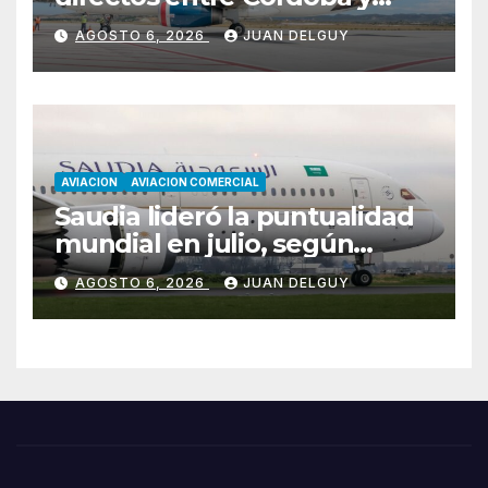
Florianópolis
AGOSTO 6, 2026
JUAN DELGUY
AVIACION
AVIACION COMERCIAL
Saudia lideró la puntualidad
mundial en julio, según
Cirium
AGOSTO 6, 2026
JUAN DELGUY