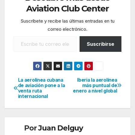
Aviation Club Center
Suscríbete y recibe las últimas entradas en tu
correo electrónico.
Escribe tu correo electrónico…
Suscribirse
La aerolínea cubana
Iberia la aerolínea
Navegación
de aviación pone a la
más puntual de
venta ruta
enero a nivel global
de
internacional
entradas
Por
Juan Delguy