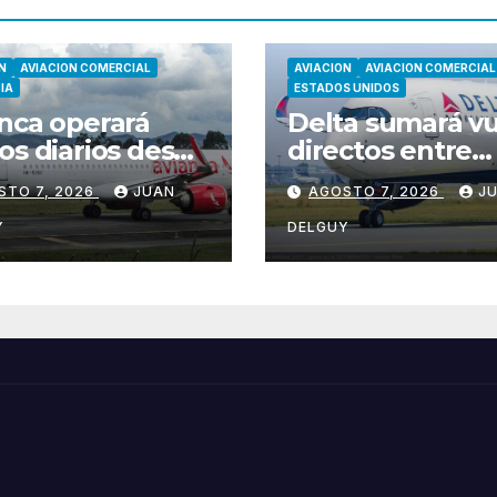
N
AVIACION COMERCIAL
AVIACION
AVIACION COMERCIAL
IA
ESTADOS UNIDOS
nca operará
Delta sumará v
os diarios desde
directos entre
tevideo y
Seattle y Tokio-
STO 7, 2026
JUAN
AGOSTO 7, 2026
J
ción hacia
Narita desde m
otá
de 2027
Y
DELGUY