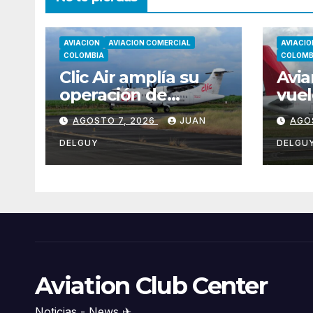
AVIACION
AVIACION COMERCIAL
AVIACIO
COLOMBIA
COLOMB
Clic Air amplía su
Avia
operación de
vuel
temporada con
Mon
AGOSTO 7, 2026
JUAN
AGO
nuevas rutas hacia
Asun
Cartagena y Tolú
Bog
DELGUY
DELGU
Aviation Club Center
Noticias - News ✈