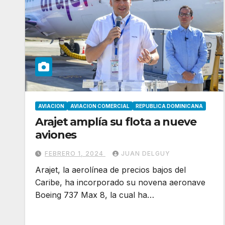
AVIACION
AVIACION COMERCIAL
REPUBLICA DOMINICANA
Arajet amplía su flota a nueve
aviones
FEBRERO 1, 2024
JUAN DELGUY
Arajet, la aerolínea de precios bajos del
Caribe, ha incorporado su novena aeronave
Boeing 737 Max 8, la cual ha…