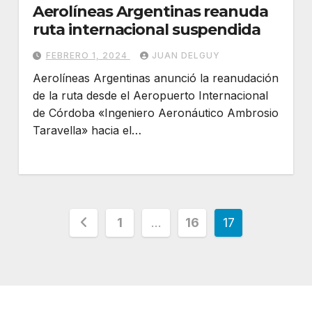
Aerolíneas Argentinas reanuda
ruta internacional suspendida
FEBRERO 1, 2024
JUAN DELGUY
Aerolíneas Argentinas anunció la reanudación
de la ruta desde el Aeropuerto Internacional
de Córdoba «Ingeniero Aeronáutico Ambrosio
Taravella» hacia el…
Paginación
1
…
16
17
de
entradas