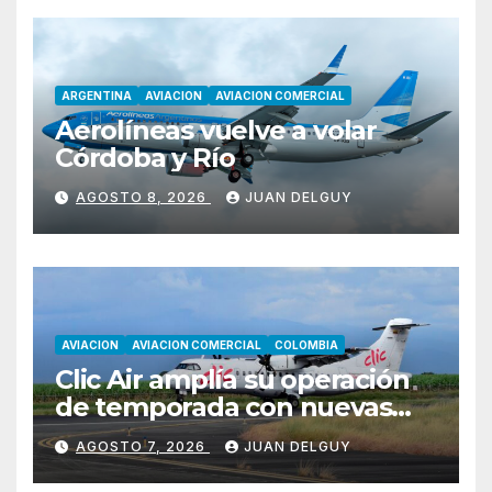
ARGENTINA
AVIACION
AVIACION COMERCIAL
Aerolíneas vuelve a volar
Córdoba y Río
AGOSTO 8, 2026
JUAN DELGUY
AVIACION
AVIACION COMERCIAL
COLOMBIA
Clic Air amplía su operación
de temporada con nuevas
rutas hacia Cartagena y Tolú
AGOSTO 7, 2026
JUAN DELGUY