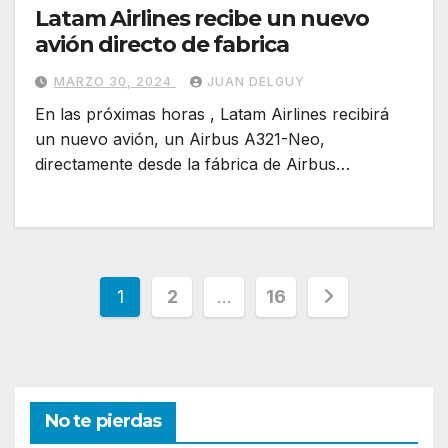
Latam Airlines recibe un nuevo
avión directo de fabrica
MARZO 30, 2024
JUAN DELGUY
En las próximas horas , Latam Airlines recibirá
un nuevo avión, un Airbus A321-Neo,
directamente desde la fábrica de Airbus…
Paginación
1
2
…
16
de
entradas
No te pierdas