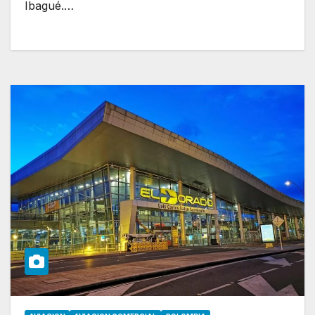
Ibagué.…