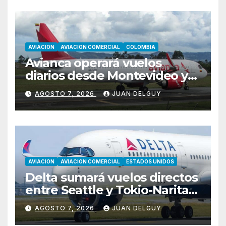
AVIACION
AVIACION COMERCIAL
COLOMBIA
Avianca operará vuelos
diarios desde Montevideo y
Asunción hacia Bogotá
AGOSTO 7, 2026
JUAN DELGUY
AVIACION
AVIACION COMERCIAL
ESTADOS UNIDOS
Delta sumará vuelos directos
entre Seattle y Tokio-Narita
desde marzo de 2027
AGOSTO 7, 2026
JUAN DELGUY